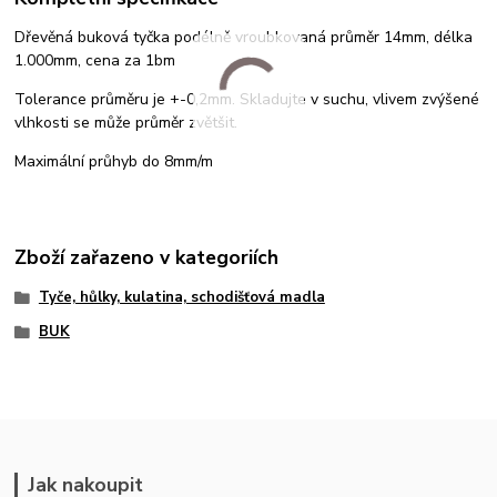
Dřevěná buková tyčka podélně vroubkovaná průměr 14mm, délka
1.000mm, cena za 1bm
Tolerance průměru je +-0,2mm. Skladujte v suchu, vlivem zvýšené
vlhkosti se může průměr zvětšit.
Maximální průhyb do 8mm/m
Zboží zařazeno v kategoriích
Tyče, hůlky, kulatina, schodišťová madla
BUK
Jak nakoupit