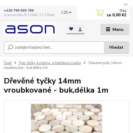
0
ks
+420 799 500 769
CZK
za
0,00 Kč
pracovní dny 8-11hod.,13-15hod.
Menu
Hledat
Úvod
Tyče, hůlky, kulatina, schodišťová madla
Dřevěné tyčky 14mm
vroubkované - buk,délka 1m
Dřevěné tyčky 14mm
vroubkované - buk,délka 1m