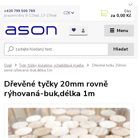
0
ks
+420 799 500 769
CZK
za
0,00 Kč
pracovní dny 8-11hod.,13-15hod.
Menu
Hledat
Úvod
Tyče, hůlky, kulatina, schodišťová madla
Dřevěné tyčky 20mm
rovně rýhovaná-buk,délka 1m
Dřevěné tyčky 20mm rovně
rýhovaná-buk,délka 1m