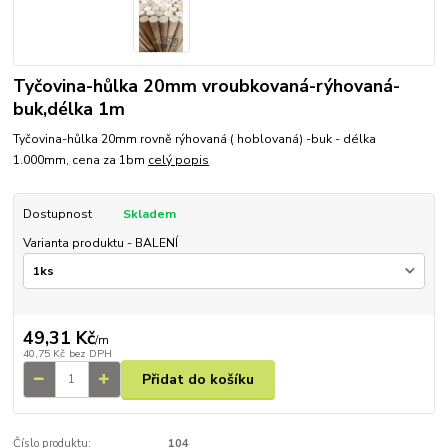
Tyčovina-hůlka 20mm vroubkovaná-rýhovaná-
buk,délka 1m
Tyčovina-hůlka 20mm rovně rýhovaná ( hoblovaná) -buk - délka
1.000mm, cena za 1bm
celý popis
Dostupnost
Skladem
Varianta produktu - BALENÍ
49,31 Kč
/
m
40,75 Kč
bez DPH
Přidat do košíku
Číslo produktu:
104