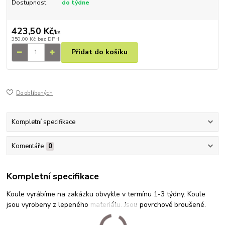
Dostupnost
do týdne
423,50 Kč
/
ks
350,00 Kč
bez DPH
Přidat do košíku
Do oblíbených
Kompletní specifikace
Komentáře
0
Kompletní specifikace
Koule vyrábíme na zakázku obvykle v termínu 1-3 týdny. Koule
jsou vyrobeny z lepeného materiálu. Jsou povrchově broušené.