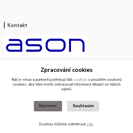
Kontakt
ason-vala.cz
Zpracování cookies
+420 799 500 769
Náš e-shop a partneři potřebují Váš
souhlas
s použitím souborů
pracovní dny 8-11hod.,13-15hod.
cookies, aby Vám mohli zobrazovat informace týkající se Vašich
zájmů.
info@ason-vala.cz
Souhlasím
Nastavení
Souhlas můžete odmítnout
zde
.
Vytvořeno na
Eshop-rychle.cz