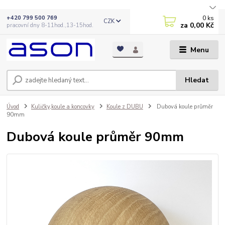
0
ks
+420 799 500 769
CZK
za
0,00 Kč
pracovní dny 8-11hod.,13-15hod.
Menu
Hledat
Úvod
Kuličky,koule a koncovky
Koule z DUBU
Dubová koule průměr
90mm
Dubová koule průměr 90mm