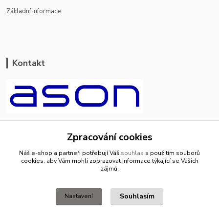
Základní informace
Kontakt
ason-vala.cz
Zpracování cookies
+420 799 500 769
Náš e-shop a partneři potřebují Váš
souhlas
s použitím souborů
pracovní dny 8-11hod.,13-15hod.
cookies, aby Vám mohli zobrazovat informace týkající se Vašich
zájmů.
info@ason-vala.cz
Souhlasím
Nastavení