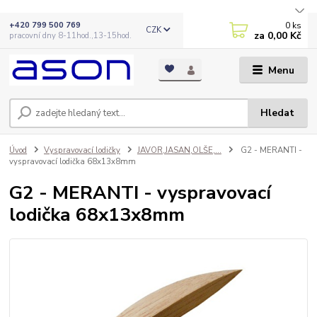
0
ks
+420 799 500 769
CZK
za
0,00 Kč
pracovní dny 8-11hod.,13-15hod.
Menu
Hledat
Úvod
Vyspravovací lodičky
JAVOR,JASAN,OLŠE,...
G2 - MERANTI -
vyspravovací lodička 68x13x8mm
G2 - MERANTI - vyspravovací
lodička 68x13x8mm