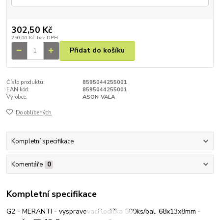
302,50 Kč
250,00 Kč
bez DPH
Přidat do košíku
Číslo produktu:
8595044255001
EAN kód:
8595044255001
Výrobce:
ASON-VALA
Do oblíbených
Kompletní specifikace
Komentáře
0
Kompletní specifikace
G2 - MERANTI - vyspravovací lodička 500ks/bal. 68x13x8mm -