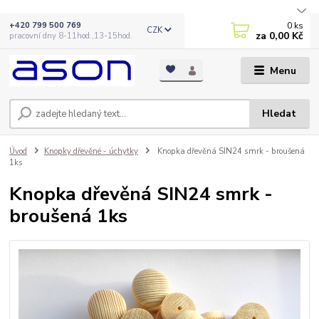
0
ks
+420 799 500 769
CZK
za
0,00 Kč
pracovní dny 8-11hod.,13-15hod.
Menu
Hledat
Úvod
Knopky dřevěné - úchytky
Knopka dřevěná SIN24 smrk - broušená
1ks
Knopka dřevěná SIN24 smrk -
broušená 1ks