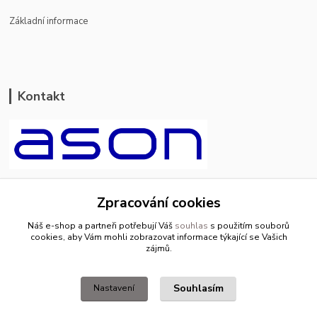
Základní informace
Kontakt
ason-vala.cz
Zpracování cookies
+420 799 500 769
Náš e-shop a partneři potřebují Váš
souhlas
s použitím souborů
pracovní dny 8-11hod.,13-15hod.
cookies, aby Vám mohli zobrazovat informace týkající se Vašich
zájmů.
info@ason-vala.cz
Souhlasím
Nastavení