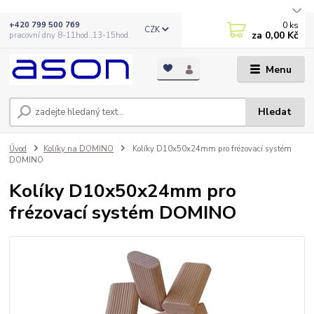
0
ks
+420 799 500 769
CZK
za
0,00 Kč
pracovní dny 8-11hod.,13-15hod.
Menu
Hledat
Úvod
Kolíky na DOMINO
Kolíky D10x50x24mm pro frézovací systém
DOMINO
Kolíky D10x50x24mm pro
frézovací systém DOMINO