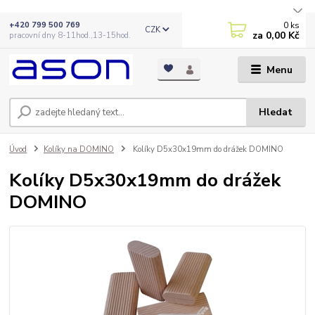
0
ks
+420 799 500 769
CZK
za
0,00 Kč
pracovní dny 8-11hod.,13-15hod.
Menu
Hledat
Úvod
Kolíky na DOMINO
Kolíky D5x30x19mm do drážek DOMINO
Kolíky D5x30x19mm do drážek
DOMINO