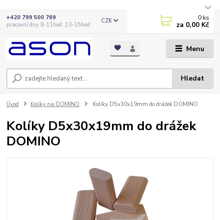
0
ks
+420 799 500 769
CZK
za
0,00 Kč
pracovní dny 8-11hod.,13-15hod.
Menu
Hledat
Úvod
Kolíky na DOMINO
Kolíky D5x30x19mm do drážek DOMINO
Kolíky D5x30x19mm do drážek
DOMINO