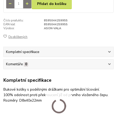
Přidat do košíku
Číslo produktu:
8595044259955
EAN kód:
8595044259955
Výrobce:
ASON-VALA
Do oblíbených
Kompletní specifikace
Komentáře
0
Kompletní specifikace
Bukové kolíky s podélnými drážkami pro optimální lícování.
100% odolnost proti překroucení již od prvního vloženého čepu.
Rozměry: D8x40x22mm