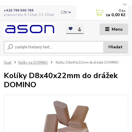
0
ks
+420 799 500 769
CZK
za
0,00 Kč
pracovní dny 8-11hod.,13-15hod.
Menu
Hledat
Úvod
Kolíky na DOMINO
Kolíky D8x40x22mm do drážek DOMINO
Kolíky D8x40x22mm do drážek
DOMINO