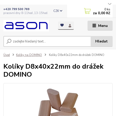
0
ks
+420 799 500 769
CZK
za
0,00 Kč
pracovní dny 8-11hod.,13-15hod.
Menu
Hledat
Úvod
Kolíky na DOMINO
Kolíky D8x40x22mm do drážek DOMINO
Kolíky D8x40x22mm do drážek
DOMINO