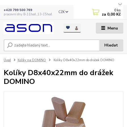
0
ks
+420 799 500 769
CZK
za
0,00 Kč
pracovní dny 8-11hod.,13-15hod.
Menu
Hledat
Úvod
Kolíky na DOMINO
Kolíky D8x40x22mm do drážek DOMINO
Kolíky D8x40x22mm do drážek
DOMINO