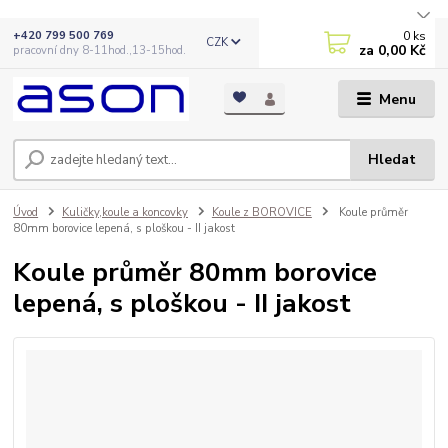
0
ks
+420 799 500 769
CZK
za
0,00 Kč
pracovní dny 8-11hod.,13-15hod.
Menu
Hledat
Úvod
Kuličky,koule a koncovky
Koule z BOROVICE
Koule průměr
80mm borovice lepená, s ploškou - II jakost
Koule průměr 80mm borovice
lepená, s ploškou - II jakost