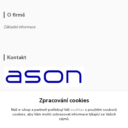
O firmě
Základní informace
Kontakt
ason-vala.cz
Zpracování cookies
+420 799 500 769
Náš e-shop a partneři potřebují Váš
souhlas
s použitím souborů
pracovní dny 8-11hod.,13-15hod.
cookies, aby Vám mohli zobrazovat informace týkající se Vašich
zájmů.
info@ason-vala.cz