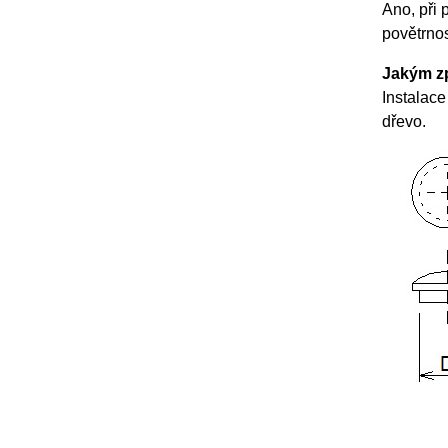
Ano, při 
povětrnos
Jakým zp
Instalace
dřevo.