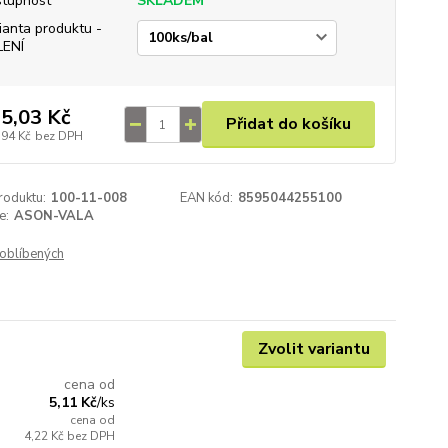
tupnost
SKLADEM
ianta produktu -
LENÍ
5,03 Kč
Přidat do košíku
,94 Kč
bez DPH
roduktu:
100-11-008
EAN kód:
8595044255100
e:
ASON-VALA
oblíbených
Zvolit variantu
cena od
5,11 Kč
/
ks
cena od
4,22 Kč
bez DPH