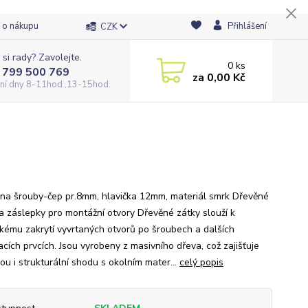
 o nákupu
Přihlášení
CZK
 si rady? Zavolejte.
0
ks
 799 500 769
za
0,00 Kč
ní dny 8-11hod.,13-15hod.
 na šrouby-čep pr.8mm, hlavička 12mm, materiál smrk Dřevěné
 a záslepky pro montážní otvory Dřevěné zátky slouží k
ckému zakrytí vyvrtaných otvorů po šroubech a dalších
cích prvcích. Jsou vyrobeny z masivního dřeva, což zajišťuje
ou i strukturální shodu s okolním mater...
celý popis