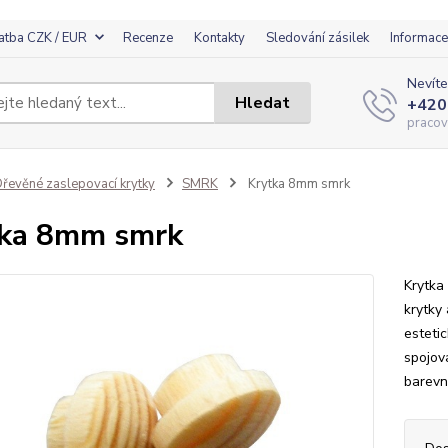
atba CZK / EUR
Recenze
Kontakty
Sledování zásilek
Informace
Nevíte
Hledat
+420
pracov
řevěné zaslepovací krytky
SMRK
Krytka 8mm smrk
tka 8mm smrk
Krytka
krytky
esteti
spojova
barevn