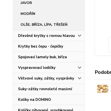
JAVOR
MODŘÍN
OLŠE, BŘÍZA, LÍPA, TŘEŠEŇ
Dřevěné krytky s rovnou hlavou
Krytky bez čepu - čepičky
Spojovací lamely buk, bříza
Vyspravovací lodičky
Podobn
Větvové suky, zátky, vysprávky
Suky-zátky rovnoleté masivní
Kolíky na DOMINO
Kolíčky rýhované, vroubkované