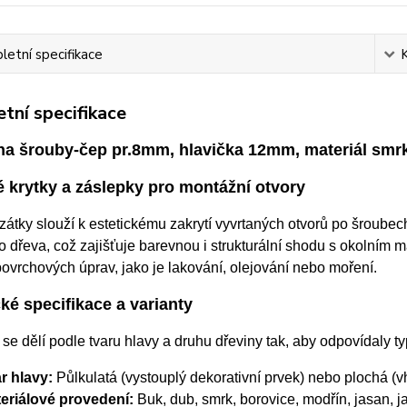
etní specifikace
tní specifikace
na šrouby-čep pr.8mm, hlavička 12mm, materiál smr
 krytky a záslepky pro montážní otvory
átky slouží k estetickému zakrytí vyvrtaných otvorů po šroubec
 dřeva, což zajišťuje barevnou i strukturální shodu s okolním
povrchových úprav, jako je lakování, olejování nebo moření.
ké specifikace a varianty
se dělí podle tvaru hlavy a druhu dřeviny tak, aby odpovídaly t
r hlavy:
Půlkulatá (vystouplý dekorativní prvek) nebo plochá (v
eriálové provedení:
Buk, dub, smrk, borovice, modřín, jasan, ja