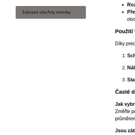
Roz
Zobrazit všechny novinky
Pře
otv
Použití 
Díky prec
Sch
Náb
Sta
Časté d
Jak vybr
Změřte pr
průměre
Jsou zát