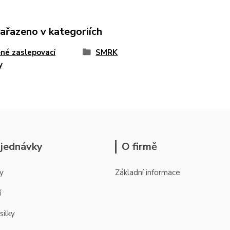
zařazeno v kategoriích
né zaslepovací
SMRK
y
jednávky
O firmě
y
Základní informace
í
silky