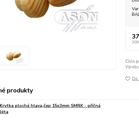
Dos
Var
BA
37
309
Číslo p
Výrobc
Do 
é produkty
Krytka plochá hlava,čep 15x3mm SMRK - příčná
léta