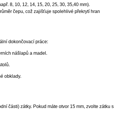
ř. 8, 10, 12, 14, 15, 20, 25, 30, 35,40 mm).
ůměr čepu, což zajišťuje spolehlivé překrytí hran
nální dokončovací práce:
erních nášlapů a madel.
stolů.
né obklady.
ní části) zátky. Pokud máte otvor 15 mm, zvolte zátku s