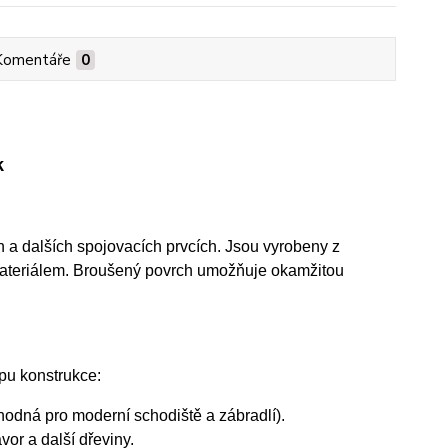
Komentáře
0
k
h a dalších spojovacích prvcích. Jsou vyrobeny z
 materiálem. Broušený povrch umožňuje okamžitou
ypu konstrukce:
hodná pro moderní schodiště a zábradlí).
vor a další dřeviny.