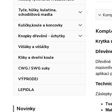
Tyče, hůlky, kulatina,
schodišťová madla
Kompl
Kuličky,koule a koncovky
Komple
Knopky dřevěné - úchytky
Krytka 
Věšáky a věšáčky
Dřevěné
Kliky a dveřní koule
Dřevěné z
masivního
CWG / SWG suky
aplikaci 
VÝPRODEJ
Technic
LEPIDLA
Záslepky 
Tva
Novinky
Mat