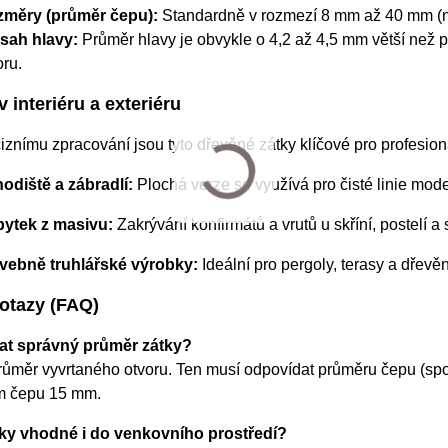
měry (průměr čepu):
Standardně v rozmezí 8 mm až 40 mm (nap
sah hlavy:
Průměr hlavy je obvykle o 4,2 až 4,5 mm větší než pr
oru.
v interiéru a exteriéru
iznímu zpracování jsou tyto dřevěné zátky klíčové pro profesio
odiště a zábradlí:
Plochá verze se využívá pro čisté linie mod
ytek z masivu:
Zakrývání konfirmátů a vrutů u skříní, postelí a 
vebně truhlářské výrobky:
Ideální pro pergoly, terasy a dřevě
otazy (FAQ)
at správný průměr zátky?
ůměr vyvrtaného otvoru. Ten musí odpovídat průměru čepu (spod
m čepu 15 mm.
ky vhodné i do venkovního prostředí?