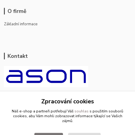
O firmě
Základní informace
Kontakt
ason-vala.cz
Zpracování cookies
+420 799 500 769
Náš e-shop a partneři potřebují Váš
souhlas
s použitím souborů
pracovní dny 8-11hod.,13-15hod.
cookies, aby Vám mohli zobrazovat informace týkající se Vašich
zájmů.
info@ason-vala.cz