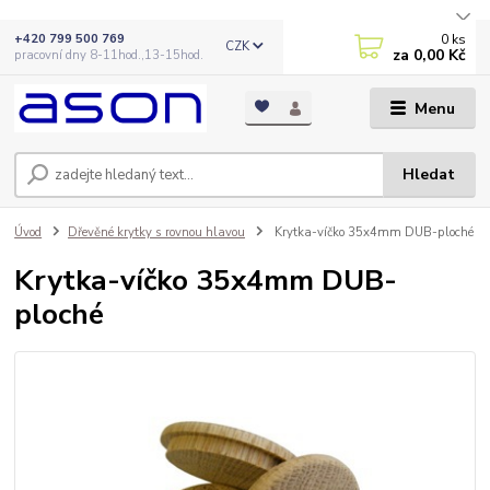
0
ks
+420 799 500 769
CZK
za
0,00 Kč
pracovní dny 8-11hod.,13-15hod.
Menu
Hledat
Úvod
Dřevěné krytky s rovnou hlavou
Krytka-víčko 35x4mm DUB-ploché
Krytka-víčko 35x4mm DUB-
ploché