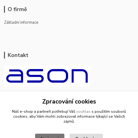
O firmě
Základní informace
Kontakt
ason-vala.cz
Zpracování cookies
+420 799 500 769
Náš e-shop a partneři potřebují Váš
souhlas
s použitím souborů
pracovní dny 8-11hod.,13-15hod.
cookies, aby Vám mohli zobrazovat informace týkající se Vašich
zájmů.
info@ason-vala.cz