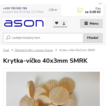
0
ks
+420 799 500 769
CZK
za
0,00 Kč
pracovní dny 8-11hod.,13-15hod.
Menu
Hledat
Úvod
Dřevěné krytky s rovnou hlavou
Krytka-víčko 40x3mm SMRK
Krytka-víčko 40x3mm SMRK