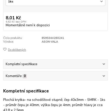
8,01 Kč
6,62 Kč
bez DPH
Momentálně není k dispozici
Číslo produktu:
8595044260241
Výrobce:
ASON-VALA
Do oblíbených
Kompletní specifikace
Komentáře
0
Kompletní specifikace
Plochá krytka- na schodišťové stupně, čep 40x3mm - SMRK - 1ks
- průměr čepu je 40mm, výška čepu je 4mm, průměr hlavy je cca
43,8 x 2,5mm