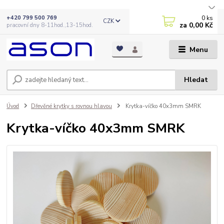
0
ks
+420 799 500 769
CZK
za
0,00 Kč
pracovní dny 8-11hod.,13-15hod.
Menu
Hledat
Úvod
Dřevěné krytky s rovnou hlavou
Krytka-víčko 40x3mm SMRK
Krytka-víčko 40x3mm SMRK