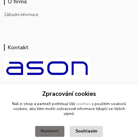
O firmě
Základní informace
Kontakt
ason-vala.cz
Zpracování cookies
+420 799 500 769
Náš e-shop a partneři potřebují Váš
souhlas
s použitím souborů
pracovní dny 8-11hod.,13-15hod.
cookies, aby Vám mohli zobrazovat informace týkající se Vašich
zájmů.
info@ason-vala.cz
Souhlasím
Nastavení