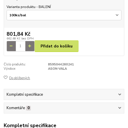
Varianta produktu - BALENÍ
801,84 Kč
662,68 Kč
bez DPH
Přidat do košíku
Číslo produktu:
8595044260241
Výrobce:
ASON-VALA
Do oblíbených
Kompletní specifikace
Komentáře
0
Kompletní specifikace