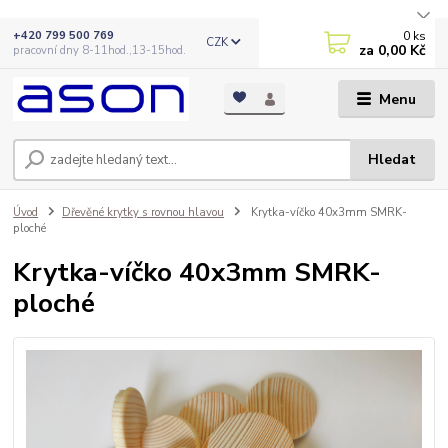
0
ks
+420 799 500 769
CZK
za
0,00 Kč
pracovní dny 8-11hod.,13-15hod.
Menu
Hledat
Úvod
Dřevěné krytky s rovnou hlavou
Krytka-víčko 40x3mm SMRK-
ploché
Krytka-víčko 40x3mm SMRK-
ploché