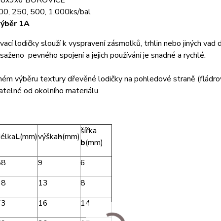
 58x9x6 BOROVICE
100, 250, 500, 1.000ks/bal
výběr 1A
ací lodičky slouží k vyspravení zásmolků, trhlin nebo jiných vad
saženo pevného spojení a jejich používání je snadné a rychlé.
ném výběru textury dřevěné lodičky na pohledové straně (fládro
telné od okolního materiálu.
šířka
élka
L
(mm)
výška
h
(mm)
b
(mm)
58
9
6
68
13
8
73
16
14