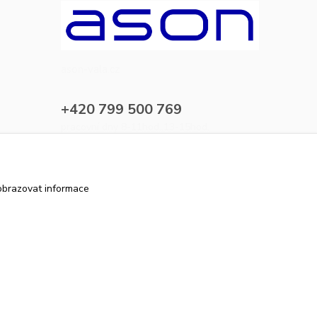
ason-vala.cz
+420 799 500 769
pracovní dny 8-11hod.,13-15hod.
info@ason-vala.cz
obrazovat informace
Vytvořeno na
Eshop-rychle.cz