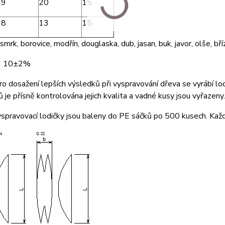
79
20
15
68
13
15
mrk, borovice, modřín, douglaska, dub, jasan, buk, javor, olše, bříz
: 10±2%
Pro dosažení lepších výsledků při vyspravování dřeva se vyrábí lod
 je přísně kontrolována jejich kvalita a vadné kusy jsou vyřazeny.
yspravovací lodičky jsou baleny do PE sáčků po 500 kusech. Každ