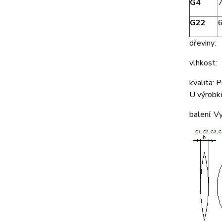
G4
G22
dřeviny: s
vlhkost
kvalita: 
U výrobků
balení: V