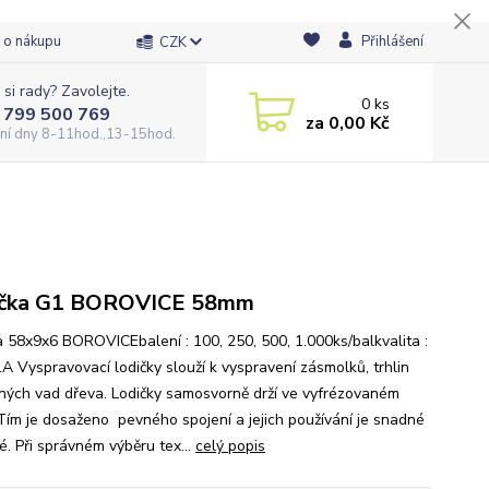
 o nákupu
Přihlášení
CZK
 si rady? Zavolejte.
0
ks
 799 500 769
za
0,00 Kč
ní dny 8-11hod.,13-15hod.
ička G1 BOROVICE 58mm
a 58x9x6 BOROVICEbalení : 100, 250, 500, 1.000ks/balkvalita :
1A Vyspravovací lodičky slouží k vyspravení zásmolků, trhlin
iných vad dřeva. Lodičky samosvorně drží ve vyfrézovaném
 Tím je dosaženo pevného spojení a jejich používání je snadné
é. Při správném výběru tex...
celý popis