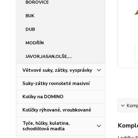
BOROVICE
BUK
DUB
MODŘÍN
JAVOR,JASAN,OLŠE,...
Větvové suky, zátky, vysprávky
Suky-zátky rovnoleté masivní
Kolíky na DOMINO
Kompl
Kolíčky rýhované, vroubkované
Tyče, hůlky, kulatina,
Komple
schodišťová madla