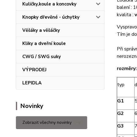
Lodička
Kuličky,koule a koncovky
balení : 
kvalita :
Knopky dřevěné - úchytky
Vyspravov
Věšáky a věšáčky
Tím je do
Kliky a dveřní koule
Při správ
nerozezna
CWG / SWG suky
rozměry:
VÝPRODEJ
LEPIDLA
typ
d
G1
Novinky
G2
Zobrazit všechny novinky
G3