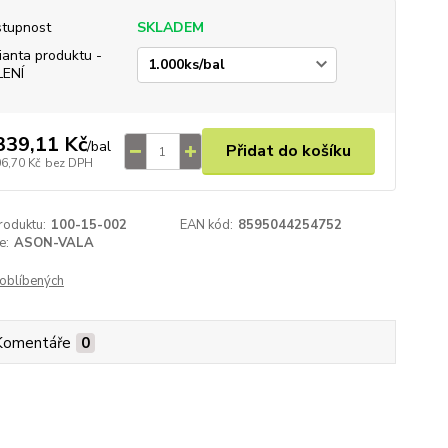
tupnost
SKLADEM
ianta produktu -
LENÍ
339,11 Kč
/
bal
Přidat do košíku
06,70 Kč
bez DPH
roduktu:
100-15-002
EAN kód:
8595044254752
e:
ASON-VALA
oblíbených
Komentáře
0