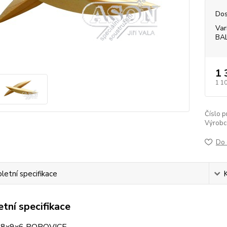
Dos
Var
BA
1 
1 1
Číslo p
Výrobc
Do 
etní specifikace
tní specifikace