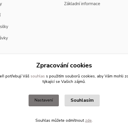
y
Základní informace
í
silky
ávky
Zpracování cookies
eři potřebují Váš
souhlas
s použitím souborů cookies, aby Vám mohli z
týkající se Vašich zájmů.
Souhlasím
Nastavení
Souhlas můžete odmítnout
zde
.