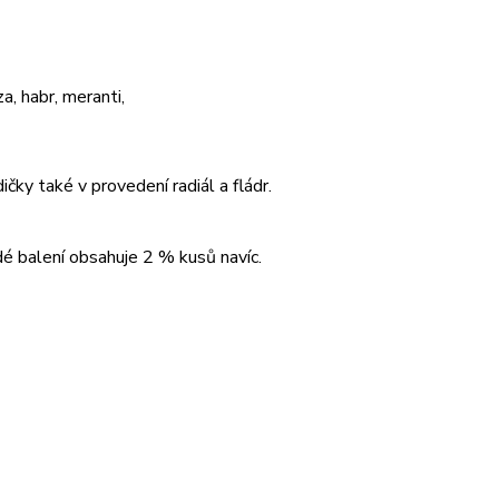
a, habr, meranti,
ičky také v provedení radiál a fládr.
é balení obsahuje 2 % kusů navíc.