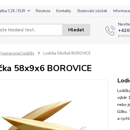
atba CZK / EUR
Recenze
Kontakty
Sledování zásilek
Informace
Nevíte
Hledat
+420
pracov
yspravovací lodičky
Lodička 58x9x6 BOROVICE
ička 58x9x6 BOROVICE
Lod
Lodičk
výběr 
nebo j
lůžku.
a rychl