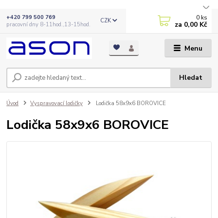
0
ks
+420 799 500 769
CZK
za
0,00 Kč
pracovní dny 8-11hod.,13-15hod.
Menu
Hledat
Úvod
Vyspravovací lodičky
Lodička 58x9x6 BOROVICE
Lodička 58x9x6 BOROVICE