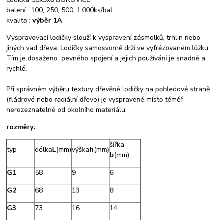
balení : 100, 250, 500, 1.000ks/bal
kvalita :
výběr 1A
Vyspravovací lodičky slouží k vyspravení zásmolků, trhlin nebo
jiných vad dřeva. Lodičky samosvorně drží ve vyfrézovaném lůžku.
Tím je dosaženo pevného spojení a jejich používání je snadné a
rychlé.
Při správném výběru textury dřevěné lodičky na pohledové straně
(fládrové nebo radiální dřevo) je vyspravené místo téměř
nerozeznatelné od okolního materiálu.
rozměry:
šířka
typ
délka
L
(mm)
výška
h
(mm)
b
(mm)
G1
58
9
6
G2
68
13
8
G3
73
16
14