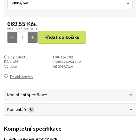
669,55 Kč
/
bal
553,35 Kč
bez DPH
Přidat do košíku
Číslo produktu:
100-15-002
EAN kód:
8595044254752
Výrobce:
ASON-VALA
Do oblíbených
Kompletní specifikace
Komentáře
0
Kompletní specifikace
Lodička 58x9x6 BOROVICE