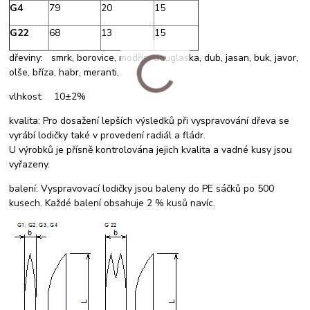
G4
79
20
15
G22
68
13
15
dřeviny: smrk, borovice, modřín, douglaska, dub, jasan, buk, javor,
olše, bříza, habr, meranti,
vlhkost: 10±2%
kvalita: Pro dosažení lepších výsledků při vyspravování dřeva se
vyrábí lodičky také v provedení radiál a fládr.
U výrobků je přísně kontrolována jejich kvalita a vadné kusy jsou
vyřazeny.
balení: Vyspravovací lodičky jsou baleny do PE sáčků po 500
kusech. Každé balení obsahuje 2 % kusů navíc.