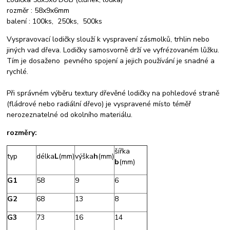
rozměr : 58x9x6mm
balení : 100ks, 250ks, 500ks
Vyspravovací lodičky slouží k vyspravení zásmolků, trhlin nebo
jiných vad dřeva. Lodičky samosvorně drží ve vyfrézovaném lůžku.
Tím je dosaženo pevného spojení a jejich používání je snadné a
rychlé.
Při správném výběru textury dřevěné lodičky na pohledové straně
(fládrové nebo radiální dřevo) je vyspravené místo téměř
nerozeznatelné od okolního materiálu.
rozměry:
šířka
typ
délka
L
(mm)
výška
h
(mm)
b
(mm)
G1
58
9
6
G2
68
13
8
G3
73
16
14