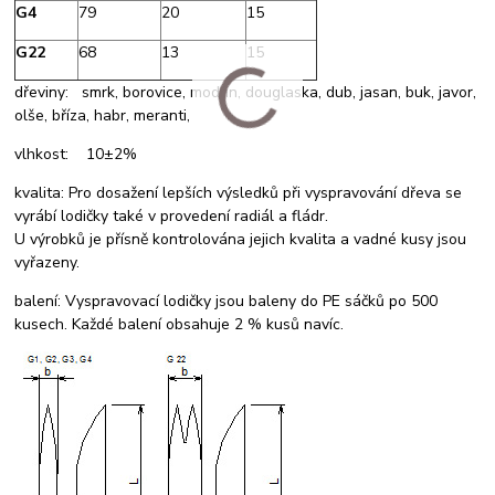
G4
79
20
15
G22
68
13
15
dřeviny: smrk, borovice, modřín, douglaska, dub, jasan, buk, javor,
olše, bříza, habr, meranti,
vlhkost: 10±2%
kvalita: Pro dosažení lepších výsledků při vyspravování dřeva se
vyrábí lodičky také v provedení radiál a fládr.
U výrobků je přísně kontrolována jejich kvalita a vadné kusy jsou
vyřazeny.
balení: Vyspravovací lodičky jsou baleny do PE sáčků po 500
kusech. Každé balení obsahuje 2 % kusů navíc.