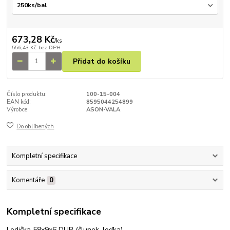
673,28 Kč
/
ks
556,43 Kč
bez DPH
Přidat do košíku
Číslo produktu:
100-15-004
EAN kód:
8595044254899
Výrobce:
ASON-VALA
Do oblíbených
Kompletní specifikace
Komentáře
0
Kompletní specifikace
Lodička 58x9x6 DUB (člunek, loďka)