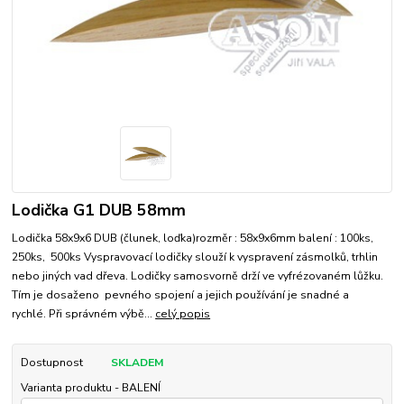
Lodička G1 DUB 58mm
Lodička 58x9x6 DUB (člunek, loďka)rozměr : 58x9x6mm balení : 100ks,
250ks, 500ks Vyspravovací lodičky slouží k vyspravení zásmolků, trhlin
nebo jiných vad dřeva. Lodičky samosvorně drží ve vyfrézovaném lůžku.
Tím je dosaženo pevného spojení a jejich používání je snadné a
rychlé. Při správném výbě...
celý popis
Dostupnost
SKLADEM
Varianta produktu - BALENÍ