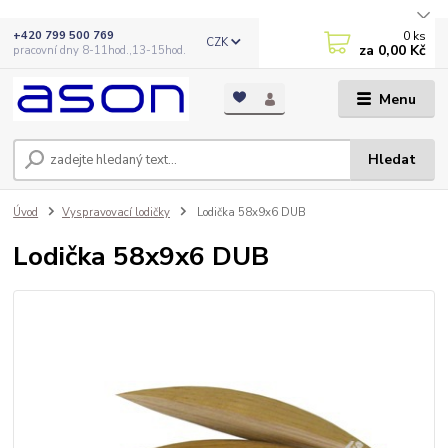
0
ks
+420 799 500 769
CZK
za
0,00 Kč
pracovní dny 8-11hod.,13-15hod.
Menu
Hledat
Úvod
Vyspravovací lodičky
Lodička 58x9x6 DUB
Lodička 58x9x6 DUB