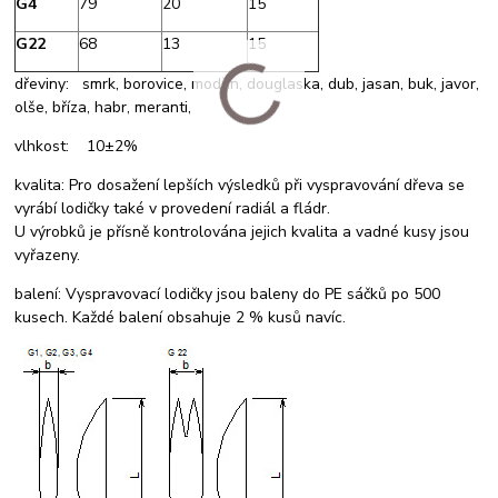
G4
79
20
15
G22
68
13
15
dřeviny: smrk, borovice, modřín, douglaska, dub, jasan, buk, javor,
olše, bříza, habr, meranti,
vlhkost: 10±2%
kvalita: Pro dosažení lepších výsledků při vyspravování dřeva se
vyrábí lodičky také v provedení radiál a fládr.
U výrobků je přísně kontrolována jejich kvalita a vadné kusy jsou
vyřazeny.
balení: Vyspravovací lodičky jsou baleny do PE sáčků po 500
kusech. Každé balení obsahuje 2 % kusů navíc.