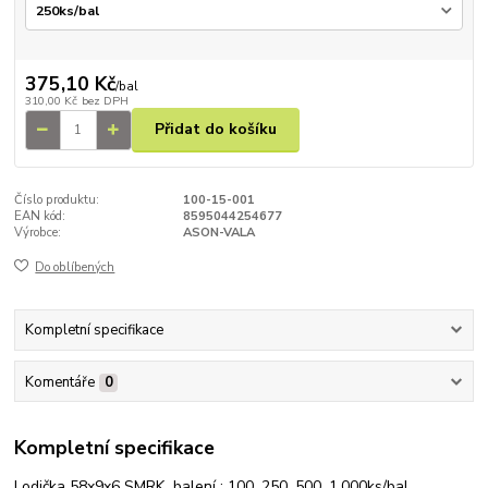
375,10 Kč
/
bal
310,00 Kč
bez DPH
Přidat do košíku
Číslo produktu:
100-15-001
EAN kód:
8595044254677
Výrobce:
ASON-VALA
Do oblíbených
Kompletní specifikace
Komentáře
0
Kompletní specifikace
Lodička 58x9x6 SMRK balení : 100, 250, 500, 1.000ks/bal