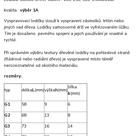
kvalita :
výběr 1A
Vyspravovací lodičky slouží k vyspravení zásmolků, trhlin nebo
jiných vad dřeva. Lodičky samosvorně drží ve vyfrézovaném lůžku.
Tím je dosaženo pevného spojení a jejich používání je snadné a
rychlé.
Při správném výběru textury dřevěné lodičky na pohledové straně
(fládrové nebo radiální dřevo) je vyspravené místo téměř
nerozeznatelné od okolního materiálu.
rozměry:
šířka
typ
délka
L
(mm)
výška
h
(mm)
b
(mm)
G1
58
9
6
G2
68
13
8
G3
73
16
14