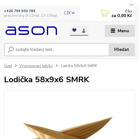
0
ks
+420 799 500 769
CZK
za
0,00 Kč
pracovní dny 8-11hod.,13-15hod.
Menu
Hledat
Úvod
Vyspravovací lodičky
Lodička 58x9x6 SMRK
Lodička 58x9x6 SMRK