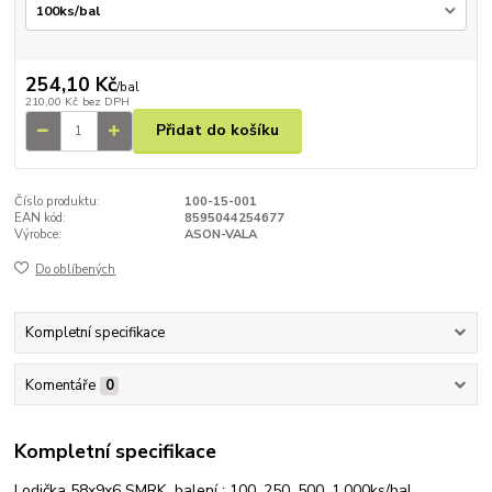
254,10 Kč
/
bal
210,00 Kč
bez DPH
Přidat do košíku
Číslo produktu:
100-15-001
EAN kód:
8595044254677
Výrobce:
ASON-VALA
Do oblíbených
Kompletní specifikace
Komentáře
0
Kompletní specifikace
Lodička 58x9x6 SMRK balení : 100, 250, 500, 1.000ks/bal