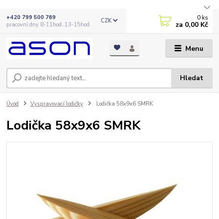
0
ks
+420 799 500 769
CZK
za
0,00 Kč
pracovní dny 8-11hod.,13-15hod.
Menu
Hledat
Úvod
Vyspravovací lodičky
Lodička 58x9x6 SMRK
Lodička 58x9x6 SMRK