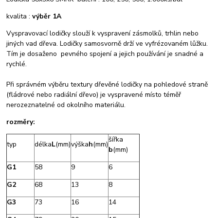
kvalita :
výběr 1A
Vyspravovací lodičky slouží k vyspravení zásmolků, trhlin nebo
jiných vad dřeva. Lodičky samosvorně drží ve vyfrézovaném lůžku.
Tím je dosaženo pevného spojení a jejich používání je snadné a
rychlé.
Při správném výběru textury dřevěné lodičky na pohledové straně
(fládrové nebo radiální dřevo) je vyspravené místo téměř
nerozeznatelné od okolního materiálu.
rozměry:
šířka
typ
délka
L
(mm)
výška
h
(mm)
b
(mm)
G1
58
9
6
G2
68
13
8
G3
73
16
14