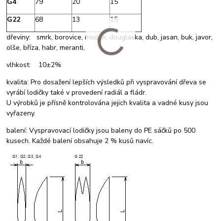
G4
79
20
15
G22
68
13
15
dřeviny: smrk, borovice, modřín, douglaska, dub, jasan, buk, javor,
olše, bříza, habr, meranti,
vlhkost: 10±2%
kvalita: Pro dosažení lepších výsledků při vyspravování dřeva se
vyrábí lodičky také v provedení radiál a fládr.
U výrobků je přísně kontrolována jejich kvalita a vadné kusy jsou
vyřazeny.
balení: Vyspravovací lodičky jsou baleny do PE sáčků po 500
kusech. Každé balení obsahuje 2 % kusů navíc.