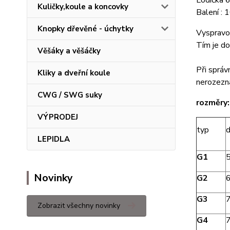
Lodička 
Kuličky,koule a koncovky
Balení :
Knopky dřevěné - úchytky
Vyspravov
Tím je do
Věšáky a věšáčky
Při správ
Kliky a dveřní koule
nerozezna
CWG / SWG suky
rozměry:
VÝPRODEJ
typ
d
LEPIDLA
G1
Novinky
G2
G3
Zobrazit všechny novinky
G4