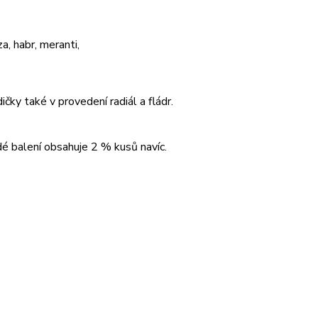
a, habr, meranti,
ičky také v provedení radiál a fládr.
é balení obsahuje 2 % kusů navíc.