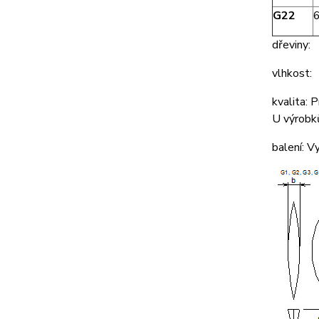
G22
dřeviny: s
vlhkost
kvalita: 
U výrobků
balení: V