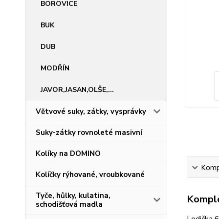
BOROVICE
BUK
DUB
MODŘÍN
JAVOR,JASAN,OLŠE,...
Větvové suky, zátky, vysprávky
Suky-zátky rovnoleté masivní
Kolíky na DOMINO
Kompl
Kolíčky rýhované, vroubkované
Tyče, hůlky, kulatina,
Komple
schodišťová madla