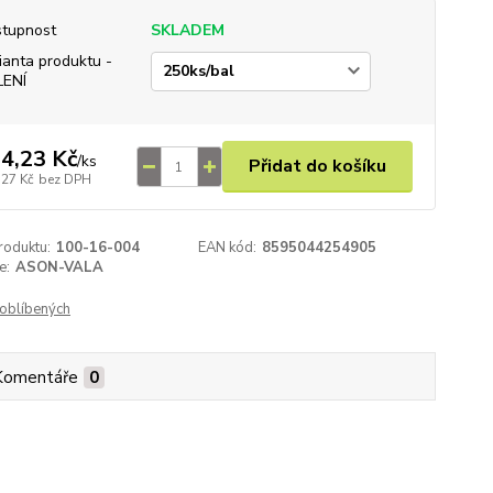
tupnost
SKLADEM
ianta produktu -
LENÍ
4,23 Kč
/
ks
Přidat do košíku
,27 Kč
bez DPH
roduktu:
100-16-004
EAN kód:
8595044254905
e:
ASON-VALA
oblíbených
Komentáře
0