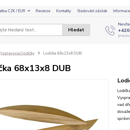
atba CZK / EUR
Recenze
Kontakty
Sledování zásilek
Informace
Nevíte
Hledat
+420
pracov
yspravovací lodičky
Lodička 68x13x8 DUB
čka 68x13x8 DUB
Lodi
Lodičk
Vyspra
vad dř
dosaže
správn