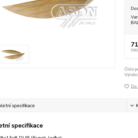
Dos
Var
BA
71
590
Číslo p
Výrobc
Do 
etní specifikace
tní specifikace