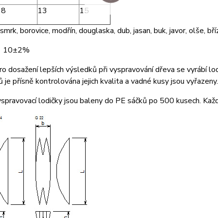
68
13
15
mrk, borovice, modřín, douglaska, dub, jasan, buk, javor, olše, bříz
: 10±2%
Pro dosažení lepších výsledků při vyspravování dřeva se vyrábí lod
 je přísně kontrolována jejich kvalita a vadné kusy jsou vyřazeny.
yspravovací lodičky jsou baleny do PE sáčků po 500 kusech. Každ