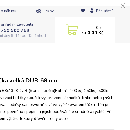
 o nákupu
Přihlášení
CZK
 si rady? Zavolejte.
0
ks
 799 500 769
za
0,00 Kč
ní dny 8-11hod.,13-15hod.
čka velká DUB-68mm
a 68x13x8 DUB (člunek, loďka)Balení : 100ks, 250ks, 500ks
vovací lodičky slouží k vyspravení zásmolků, trhlin nebo jiných
eva. Lodičky samosvorně drží ve vyfrézovaném lůžku. Tím je
no pevného spojení a jejich používání je snadné a rychlé. Při
ém výběru textury dřevěn...
celý popis