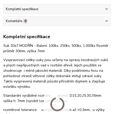
Kompletní specifikace
Komentáře
0
Kompletní specifikace
Suk 30x7 MODŘÍN - Balení: 100ks, 250ks, 500ks, 1.000ks Rozměr :
průměr 30mm, výška 7mm
Vyspravovací zátky-suky jsou určeny na opravy nezdravých suků
a jiných nepřípustných vad v rostlém dřevě. Jejich použitím se
zhodnocuje i méně jakostní materiál. Díky podélnému řezu na
pohledové straně větvové zátky dokonale imitují zdravé suky.
Takto vyspravený materiál působí přírodním dojmem a zlepšuje
estetiku výrobku.
Standardní vyráběné rozměry: průměr D15,20,25,30,35mm
výška h: 7mm (vyrobit lze i jiné rozměry)
rozměrové tolerance: u průměru +0.1mm až +0.3mm, u výšky