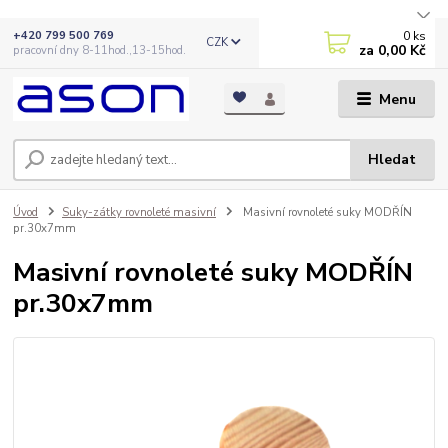
0
ks
+420 799 500 769
CZK
za
0,00 Kč
pracovní dny 8-11hod.,13-15hod.
Menu
Hledat
Úvod
Suky-zátky rovnoleté masivní
Masivní rovnoleté suky MODŘÍN
pr.30x7mm
Masivní rovnoleté suky MODŘÍN
pr.30x7mm