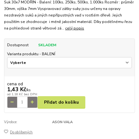
Suk 30x7 MODŘÍN - Balení: 100ks, 250ks, 500ks, 1.000ks Rozměr : průměr
30mm, výška 7mm Vyspravovací zátky-suky jsou určeny na opravy
nezdravých suků a jiných nepřípustných vad v rostlém dřevě. Jejich
použitím se zhodnocuje i méně jakostní materiál. Díky podélnému řezu
na pohledové straně větvové zá...
celý popis
Dostupnost
SKLADEM
Varianta produktu - BALENÍ
cena od
1,43 Kč
/
ks
od
1,18 Kč
bez DPH
Přidat do košíku
Výrobce:
ASON-VALA
Do oblíbených