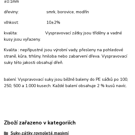
±0.1mm
dřeviny: smrk, borovice, modřín
vlhkost: 10±2%
kvalita: Vyspravovací zátky jsou tříděny a vadné
kusy jsou vyřazeny.
Kvalita : nepřípustné jsou výrobní vady, přesleny na pohledové
straně, kůra, trhliny, hniloba nebo zabarvení dřeva. Vyspravovací
suky této jakosti obsahují dřeň.
balení: Vyspravovací suky jsou běžně baleny do PE sáčků po 100,
250, 500 a 1.000 kusech. Každé balení obsahuje 2 % kusů navíc.
Zboží zařazeno v kategoriích
Suky-zátky rovnoleté masivní