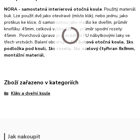
NORA - samostatná interierová otočná koule
. Použitý materiál
buk. Lze použít dvě jako otevíravé (místo klik), nebo jednu, jako
protikus ke klice, či samostatnou jako madlo ke dveřím, průměr
knoflíku: 45mm, celková výška: 58mm, průměr spodní rozety:
45mm . Povrchová úprava je prováděna PU nábytkovými laky ve
třech vrstvách. Balení obsahuje :
1ks buková otočná koule, 1ks
podložka pod kouli, 1ks rozeta, 1ks ocelový čtyřhran 8x8mm,
montážní materiál.
Zboží zařazeno v kategoriích
Kliky a dveřní koule
Jak nakoupit