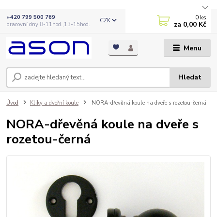
0
ks
+420 799 500 769
CZK
za
0,00 Kč
pracovní dny 8-11hod.,13-15hod.
Menu
Hledat
Úvod
Kliky a dveřní koule
NORA-dřevěná koule na dveře s rozetou-černá
NORA-dřevěná koule na dveře s
rozetou-černá