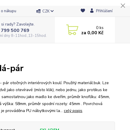
 o nákupu
Přihlášení
CZK
 si rady? Zavolejte.
0
ks
 799 500 769
za
0,00 Kč
ní dny 8-11hod.,13-15hod.
dá-pár
 pár otočných interiérových koulí. Použitý materiál:buk. Lze
dvě jako otevíravé (místo klik), nebo jednu, jako protikus ke
 či samostatnou jako madlo ke dveřím, průměr knoflíku: 45mm,
á výška: 58mm, průměr spodní rozety: 45mm . Povrchová
 je prováděna PU nábytkovými la...
celý popis