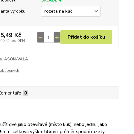
tupnost
SKLADEM
ianta výrobku
5,49 Kč
Přidat do košíku
,00 Kč
bez DPH
e:
ASON-VALA
oblíbených
Komentáře
0
žít dvě jako otevíravé (místo klik), nebo jednu, jako
: 45mm, celková výška: 58mm, průměr spodní rozety: