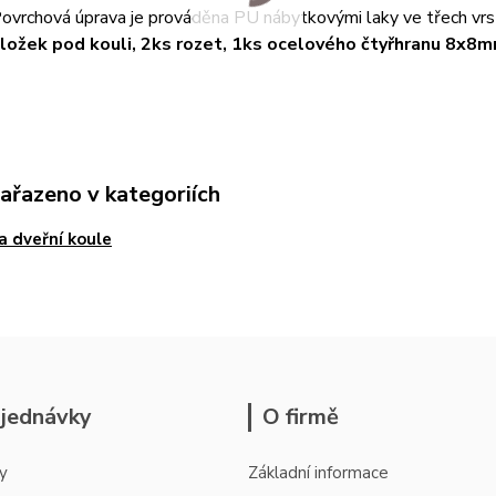
ovrchová úprava je prováděna PU nábytkovými laky ve třech vrs
ožek pod kouli, 2ks rozet, 1ks ocelového čtyřhranu 8x8m
zařazeno v kategoriích
 a dveřní koule
jednávky
O firmě
y
Základní informace