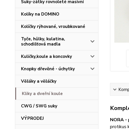
Suky-zátky rovnoleté masivní
Kolíky na DOMINO
Kolíčky rýhované, vroubkované
Tyče, hůlky, kulatina,
schodišťová madla
Kuličky,koule a koncovky
Knopky dřevěné - úchytky
Věšáky a věšáčky
Kompl
Kliky a dveřní koule
CWG / SWG suky
Komple
VÝPRODEJ
NORA - p
protikus 