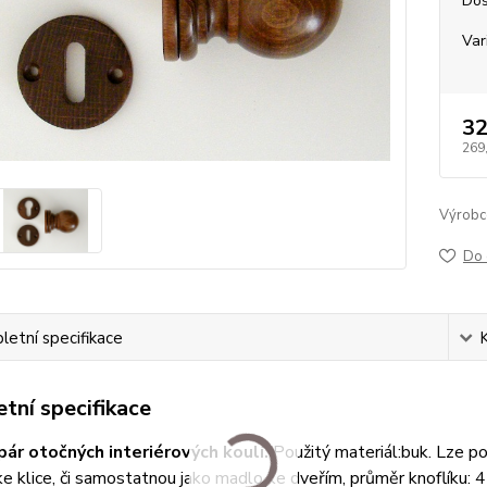
Dos
Var
32
269
Výrobc
Do 
etní specifikace
tní specifikace
ár otočných interiérových koulí.
Použitý materiál:buk. Lze pou
ke klice, či samostatnou jako madlo ke dveřím, průměr knoflíku