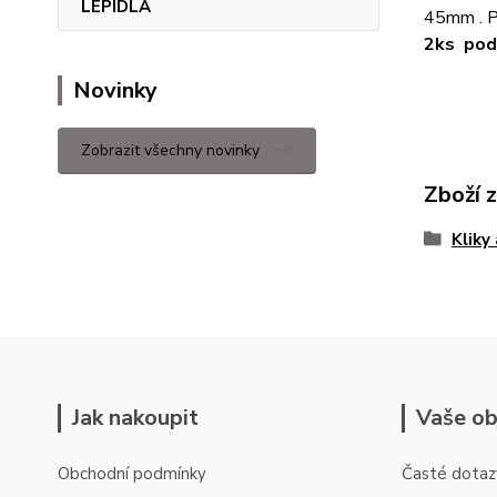
LEPIDLA
45mm . P
2ks podl
Novinky
Zobrazit všechny novinky
Zboží 
Kliky
Jak nakoupit
Vaše ob
Obchodní podmínky
Časté dotaz