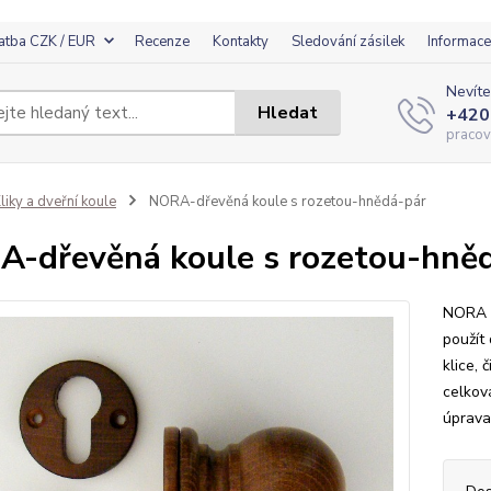
atba CZK / EUR
Recenze
Kontakty
Sledování zásilek
Informace
Nevíte
Hledat
+420
pracov
liky a dveřní koule
NORA-dřevěná koule s rozetou-hnědá-pár
-dřevěná koule s rozetou-hně
NORA -
použít 
klice,
celkov
úprava