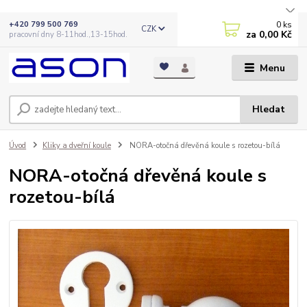
0
ks
+420 799 500 769
CZK
za
0,00 Kč
pracovní dny 8-11hod.,13-15hod.
Menu
Hledat
Úvod
Kliky a dveřní koule
NORA-otočná dřevěná koule s rozetou-bílá
NORA-otočná dřevěná koule s
rozetou-bílá