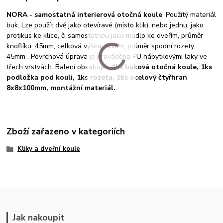
NORA - samostatná interierová otočná koule
. Použitý materiál
buk. Lze použít dvě jako otevíravé (místo klik), nebo jednu, jako
protikus ke klice, či samostatnou jako madlo ke dveřím, průměr
knoflíku: 45mm, celková výška: 58mm, průměr spodní rozety:
45mm . Povrchová úprava je prováděna PU nábytkovými laky ve
třech vrstvách. Balení obsahuje :
1ks buková otočná koule, 1ks
podložka pod kouli, 1ks rozeta, 1ks ocelový čtyřhran
8x8x100mm, montážní materiál.
Zboží zařazeno v kategoriích
Kliky a dveřní koule
Jak nakoupit