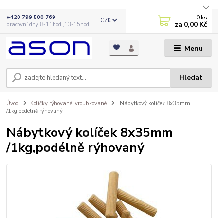
0
ks
+420 799 500 769
CZK
za
0,00 Kč
pracovní dny 8-11hod.,13-15hod.
Menu
Hledat
Úvod
Kolíčky rýhované, vroubkované
Nábytkový kolíček 8x35mm
/1kg,podélně rýhovaný
Nábytkový kolíček 8x35mm
/1kg,podélně rýhovaný