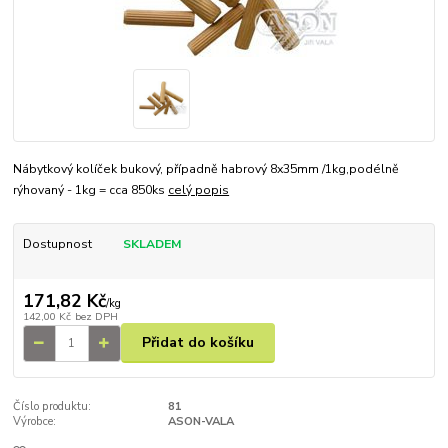
Nábytkový kolíček bukový, případně habrový 8x35mm /1kg,podélně
rýhovaný - 1kg = cca 850ks
celý popis
Dostupnost
SKLADEM
171,82 Kč
/
kg
142,00 Kč
bez DPH
Přidat do košíku
Číslo produktu:
81
Výrobce:
ASON-VALA