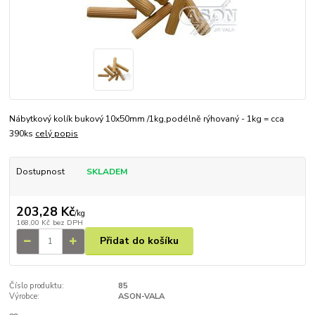
Nábytkový kolík bukový 10x50mm /1kg,podélně rýhovaný - 1kg = cca
390ks
celý popis
Dostupnost
SKLADEM
203,28 Kč
/
kg
168,00 Kč
bez DPH
Přidat do košíku
Číslo produktu:
85
Výrobce:
ASON-VALA