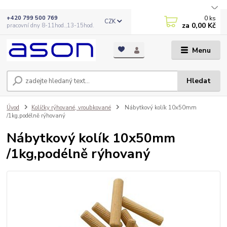
0
ks
+420 799 500 769
CZK
za
0,00 Kč
pracovní dny 8-11hod.,13-15hod.
Menu
Hledat
Úvod
Kolíčky rýhované, vroubkované
Nábytkový kolík 10x50mm
/1kg,podélně rýhovaný
Nábytkový kolík 10x50mm
/1kg,podélně rýhovaný