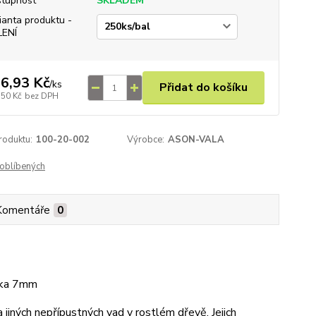
tupnost
SKLADEM
ianta produktu -
LENÍ
6,93 Kč
/
ks
Přidat do košíku
,50 Kč
bez DPH
roduktu:
100-20-002
Výrobce:
ASON-VALA
oblíbených
Komentáře
0
ška 7mm
jiných nepřípustných vad v rostlém dřevě. Jejich