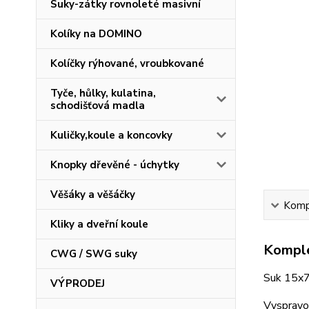
Suky-zátky rovnoleté masivní
Kolíky na DOMINO
Kolíčky rýhované, vroubkované
Tyče, hůlky, kulatina,
schodišťová madla
Kuličky,koule a koncovky
Knopky dřevěné - úchytky
Věšáky a věšáčky
Kompl
Kliky a dveřní koule
Komple
CWG / SWG suky
Suk 15x7
VÝPRODEJ
Vyspravov