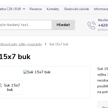
atba CZK / EUR
Recenze
Kontakty
Sledování zásilek
Informace
Nevíte
Hledat
+420
pracov
ětvové suky, zátky, vysprávky
Suk 15x7 buk
15x7 buk
Suk 15
výška 
nezdra
použit
na poh