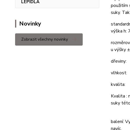
LEPIDLA
použitím 
suky. Tak
Novinky
standard
výška h:
Zobrazit všechny novinky
rozměrov
u výšky 
dřeviny:
vlhk
kvalita:
Kvalita :
suky této
balení: V
navíc.