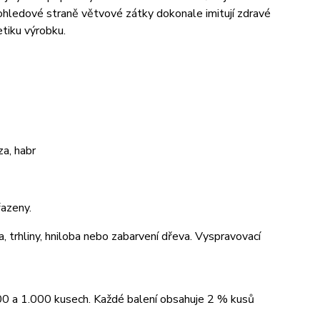
pohledové straně větvové zátky dokonale imitují zdravé
tiku výrobku.
a, habr
azeny.
a, trhliny, hniloba nebo zabarvení dřeva. Vyspravovací
00 a 1.000 kusech. Každé balení obsahuje 2 % kusů