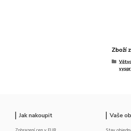
Zboží 
Větvo
vyspr
Jak nakoupit
Vaše ob
Zobrazení cen v EUR
Stav objedn