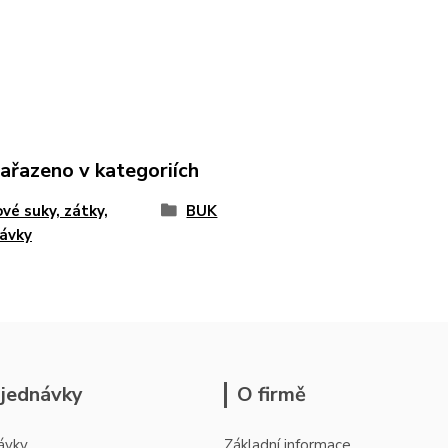
zařazeno v kategoriích
vé suky, zátky,
BUK
ávky
jednávky
O firmě
ávky
Základní informace