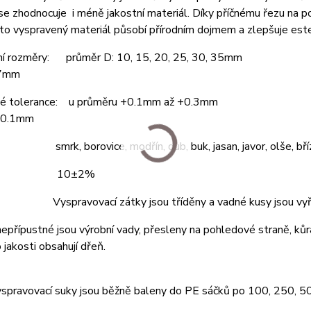
se zhodnocuje i méně jakostní materiál. Díky příčnému řezu na 
to vyspravený materiál působí přírodním dojmem a zlepšuje este
ní rozměry: průměr D: 10, 15, 20, 25, 30, 35mm
 7mm
é tolerance: u průměru +0.1mm až +0.3mm
±0.1mm
 smrk, borovice, modřín, dub, buk, jasan, javor, olše, bříz
ost: 10±2%
 Vyspravovací zátky jsou tříděny a vadné kusy jsou vyř
 nepřípustné jsou výrobní vady, přesleny na pohledové straně, kůr
 jakosti obsahují dřeň.
yspravovací suky jsou běžně baleny do PE sáčků po 100, 250, 5