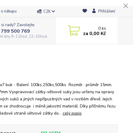
 o nákupu
Přihlášení
CZK
 si rady? Zavolejte.
0
ks
 799 500 769
za
0,00 Kč
ní dny 8-11hod.,13-15hod.
x7 buk - Balení: 100ks,250ks,500ks Rozměr : průměr 15mm,
7mm Vyspravovací zátky-větvové suky jsou určeny na opravy
vých suků a jiných nepřípustných vad v rostlém dřevě. Jejich
ím se zhodnocuje i méně jakostní materiál. Díky příčnému řezu
ledové straně větvové zátky do...
celý popis