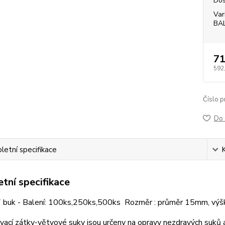
Dos
Var
BA
71
592
Číslo p
Do 
etní specifikace
tní specifikace
 buk - Balení: 100ks,250ks,500ks Rozměr : průměr 15mm, vý
ací zátky-větvové suky jsou určeny na opravy nezdravých suků a 