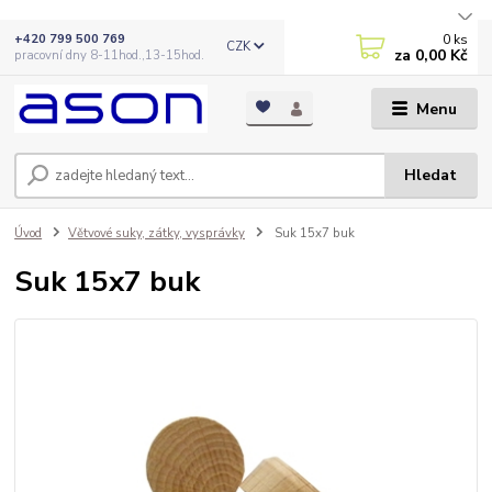
0
ks
+420 799 500 769
CZK
za
0,00 Kč
pracovní dny 8-11hod.,13-15hod.
Menu
Hledat
Úvod
Větvové suky, zátky, vysprávky
Suk 15x7 buk
Suk 15x7 buk