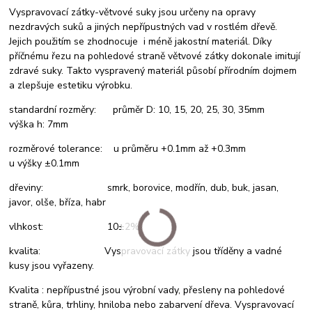
Vyspravovací zátky-větvové suky jsou určeny na opravy
nezdravých suků a jiných nepřípustných vad v rostlém dřevě.
Jejich použitím se zhodnocuje i méně jakostní materiál. Díky
příčnému řezu na pohledové straně větvové zátky dokonale imitují
zdravé suky. Takto vyspravený materiál působí přírodním dojmem
a zlepšuje estetiku výrobku.
standardní rozměry: průměr D: 10, 15, 20, 25, 30, 35mm
výška h: 7mm
rozměrové tolerance: u průměru +0.1mm až +0.3mm
u výšky ±0.1mm
dřeviny: smrk, borovice, modřín, dub, buk, jasan,
javor, olše, bříza, habr
vlhkost: 10±2%
kvalita: Vyspravovací zátky jsou tříděny a vadné
kusy jsou vyřazeny.
Kvalita : nepřípustné jsou výrobní vady, přesleny na pohledové
straně, kůra, trhliny, hniloba nebo zabarvení dřeva. Vyspravovací