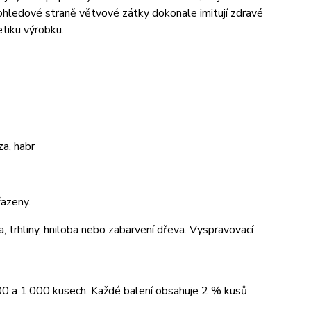
pohledové straně větvové zátky dokonale imitují zdravé
tiku výrobku.
a, habr
azeny.
a, trhliny, hniloba nebo zabarvení dřeva. Vyspravovací
00 a 1.000 kusech. Každé balení obsahuje 2 % kusů