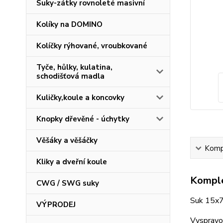
Suky-zátky rovnoleté masivní
Kolíky na DOMINO
Kolíčky rýhované, vroubkované
Tyče, hůlky, kulatina,
schodišťová madla
Kuličky,koule a koncovky
Knopky dřevěné - úchytky
Věšáky a věšáčky
Kompl
Kliky a dveřní koule
Komple
CWG / SWG suky
Suk 15x7
VÝPRODEJ
Vyspravov