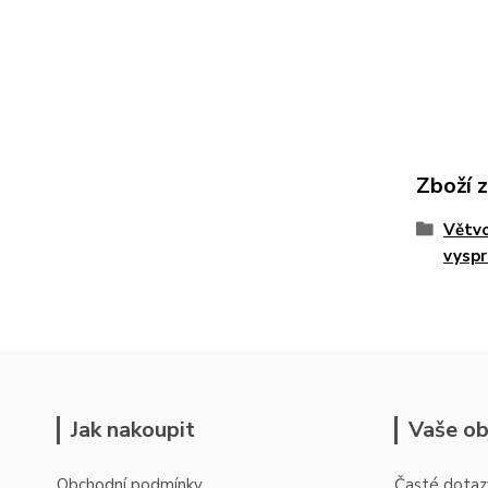
Zboží 
Větvo
vyspr
Jak nakoupit
Vaše ob
Obchodní podmínky
Časté dotaz