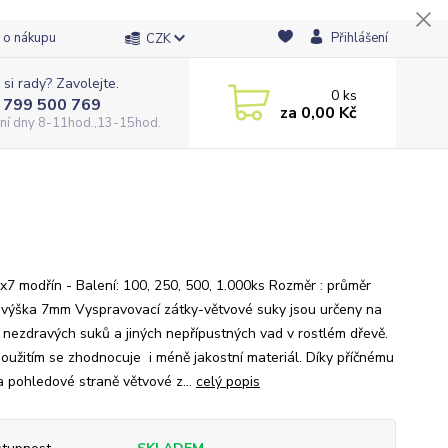
 o nákupu
Přihlášení
CZK
 si rady? Zavolejte.
0
ks
 799 500 769
za
0,00 Kč
ní dny 8-11hod.,13-15hod.
x7 modřín - Balení: 100, 250, 500, 1.000ks Rozměr : průměr
výška 7mm Vyspravovací zátky-větvové suky jsou určeny na
 nezdravých suků a jiných nepřípustných vad v rostlém dřevě.
 použitím se zhodnocuje i méně jakostní materiál. Díky příčnému
a pohledové straně větvové z...
celý popis