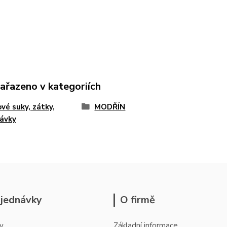
zařazeno v kategoriích
vé suky, zátky,
MODŘÍN
ávky
jednávky
O firmě
y
Základní informace