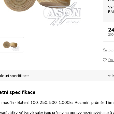
Dos
Var
BA
24
200
Číslo p
Do 
etní specifikace
tní specifikace
 modřín - Balení: 100, 250, 500, 1.000ks Rozměr : průměr 15
ací zátky-větvové suky jsou určeny na opravy nezdravých suků a 