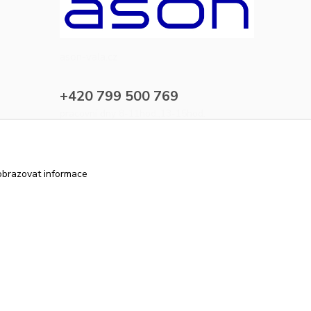
ason-vala.cz
+420 799 500 769
pracovní dny 8-11hod.,13-15hod.
info@ason-vala.cz
obrazovat informace
Vytvořeno na
Eshop-rychle.cz