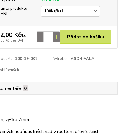
tupnost
SKLADEM
ianta produktu -
LENÍ
2,00 Kč
/
ks
Přidat do košíku
,00 Kč
bez DPH
roduktu:
100-19-002
Výrobce:
ASON-VALA
oblíbených
Komentáře
0
mm, výška 7mm
jiných nepřípustných vad v rostlém dřevě. Jejich