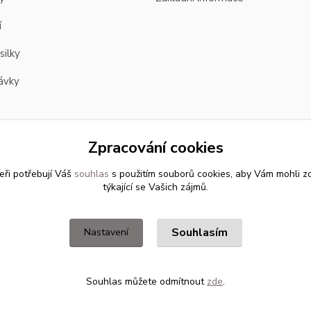
í
silky
ávky
Zpracování cookies
eři potřebují Váš
souhlas
s použitím souborů cookies, aby Vám mohli z
týkající se Vašich zájmů.
Souhlasím
Nastavení
Souhlas můžete odmítnout
zde
.