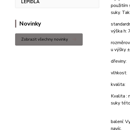
LEPIDLA
použitím 
suky. Tak
Novinky
standard
výška h: 
Zobrazit všechny novinky
rozměrov
u výšky 
dřeviny:
vlhk
kvalita:
Kvalita :
suky této
balení: V
navíc.