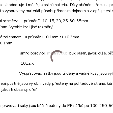
se zhodnocuje i méně jakostní materiál. Díky příčnému řezu na 
to vyspravený materiál působí přírodním dojmem a zlepšuje este
ní rozměry: průměr D: 10, 15, 20, 25, 30, 35mm
7mm (vyrobit lze i jiné rozměry)
é tolerance: u průměru +0.1mm až +0.3mm
±0.1mm
 smrk, borovice, modřín, dub, buk, jasan, javor, olše, bříz
ost: 10±2%
 Vyspravovací zátky jsou tříděny a vadné kusy jsou vyř
 nepřípustné jsou výrobní vady, přesleny na pohledové straně, kůr
 jakosti obsahují dřeň.
yspravovací suky jsou běžně baleny do PE sáčků po 100, 250, 5