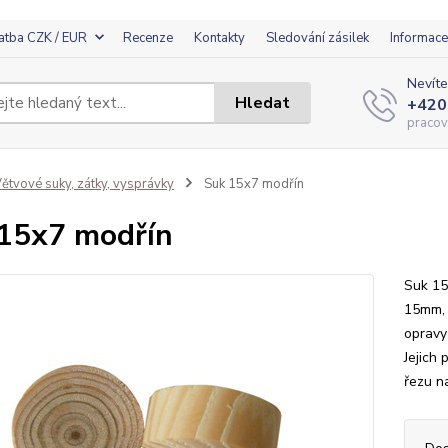
atba CZK / EUR
Recenze
Kontakty
Sledování zásilek
Informace
Nevíte
Hledat
+420
pracov
ětvové suky, zátky, vysprávky
Suk 15x7 modřín
15x7 modřín
Suk 15
15mm, 
opravy
Jejich
řezu n