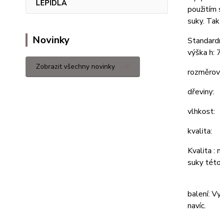
LEPIDLA
použitím 
suky. Tak
Novinky
Standard
výška h: 
Zobrazit všechny novinky
rozměrov
dřeviny:
vlhk
kvalita:
Kvalita :
suky této
balení: V
navíc.