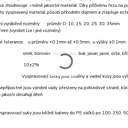
se zhodnocuje i méně jakostní materiál. Díky příčnému řezu na 
to vyspravený materiál působí přírodním dojmem a zlepšuje est
ní vyráběné rozměry: průměr D: 10, 15, 20, 25, 30, 35mm
7mm (vyrobit lze i jiné rozměry)
é tolerance: u průměru +0.1mm až +0.3mm, u výšky ±0.1mm
 smrk, borovice, modřín, dub, buk, jasan, javor, olše, bříz
ost: 10±2%
 Vyspravovací zátky jsou tříděny a vadné kusy jsou vyř
 nepřípustné jsou výrobní vady, přesleny na pohledové straně, kůr
 jakosti obsahují dřeň.
yspravovací suky jsou běžně baleny do PE sáčků po 100, 250, 5