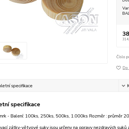
Dos
Var
BA
38
314
Číslo p
Do 
etní specifikace
tní specifikace
mrk - Balení: 100ks, 250ks, 500ks, 1.000ks Rozměr : průměr 
ací zátky-větvové suky jsou určeny na opravy nezdravých suků a 