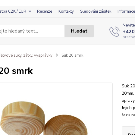
atba CZK / EUR
Recenze
Kontakty
Sledování zásilek
Informace
Nevíte
Hledat
+420
pracov
ětvové suky, zátky, vysprávky
Suk 20 smrk
20 smrk
Suk 20
20mm, 
opravy
Jejich
řezu n