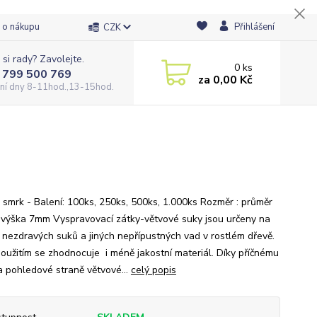
 o nákupu
Přihlášení
CZK
 si rady? Zavolejte.
0
ks
 799 500 769
za
0,00 Kč
ní dny 8-11hod.,13-15hod.
 smrk - Balení: 100ks, 250ks, 500ks, 1.000ks Rozměr : průměr
výška 7mm Vyspravovací zátky-větvové suky jsou určeny na
 nezdravých suků a jiných nepřípustných vad v rostlém dřevě.
 použitím se zhodnocuje i méně jakostní materiál. Díky příčnému
a pohledové straně větvové...
celý popis