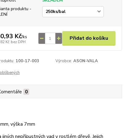
tupnost
SKLADEM
ianta produktu -
LENÍ
0,93 Kč
/
ks
Přidat do košíku
,82 Kč
bez DPH
roduktu:
100-17-003
Výrobce:
ASON-VALA
oblíbených
Komentáře
0
20mm, výška 7mm
jiných nepřípustných vad v rostlém dřevě. Jejich