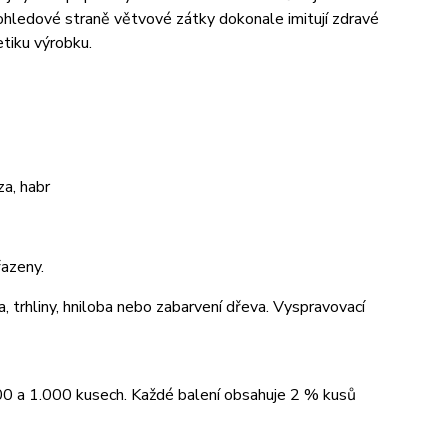
pohledové straně větvové zátky dokonale imitují zdravé
etiku výrobku.
a, habr
azeny.
a, trhliny, hniloba nebo zabarvení dřeva. Vyspravovací
00 a 1.000 kusech. Každé balení obsahuje 2 % kusů