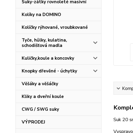
Suky-zátky rovnoleté masivní
Kolíky na DOMINO
Kolíčky rýhované, vroubkované
Tyče, hůlky, kulatina,
schodišťová madla
Kuličky,koule a koncovky
Knopky dřevěné - úchytky
Věšáky a věšáčky
Kompl
Kliky a dveřní koule
Komple
CWG / SWG suky
Suk 20 s
VÝPRODEJ
Vyspravov