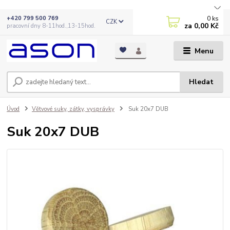
0
ks
+420 799 500 769
CZK
za
0,00 Kč
pracovní dny 8-11hod.,13-15hod.
Menu
Hledat
Úvod
Větvové suky, zátky, vysprávky
Suk 20x7 DUB
Suk 20x7 DUB