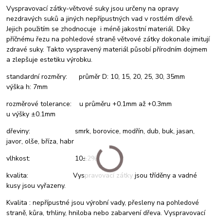
Vyspravovací zátky-větvové suky jsou určeny na opravy
nezdravých suků a jiných nepřípustných vad v rostlém dřevě.
Jejich použitím se zhodnocuje i méně jakostní materiál. Díky
příčnému řezu na pohledové straně větvové zátky dokonale imitují
zdravé suky. Takto vyspravený materiál působí přírodním dojmem
a zlepšuje estetiku výrobku.
standardní rozměry: průměr D: 10, 15, 20, 25, 30, 35mm
výška h: 7mm
rozměrové tolerance: u průměru +0.1mm až +0.3mm
u výšky ±0.1mm
dřeviny: smrk, borovice, modřín, dub, buk, jasan,
javor, olše, bříza, habr
vlhkost: 10±2%
kvalita: Vyspravovací zátky jsou tříděny a vadné
kusy jsou vyřazeny.
Kvalita : nepřípustné jsou výrobní vady, přesleny na pohledové
straně, kůra, trhliny, hniloba nebo zabarvení dřeva. Vyspravovací