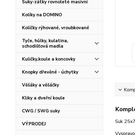
Suky-zátky rovnoleté masivní
Kolíky na DOMINO
Kolíčky rýhované, vroubkované
Tyče, hůlky, kulatina,
schodišťová madla
Kuličky,koule a koncovky
Knopky dřevěné - úchytky
Věšáky a věšáčky
Kompl
Kliky a dveřní koule
Komple
CWG / SWG suky
Suk 25x7
VÝPRODEJ
Vyspravov