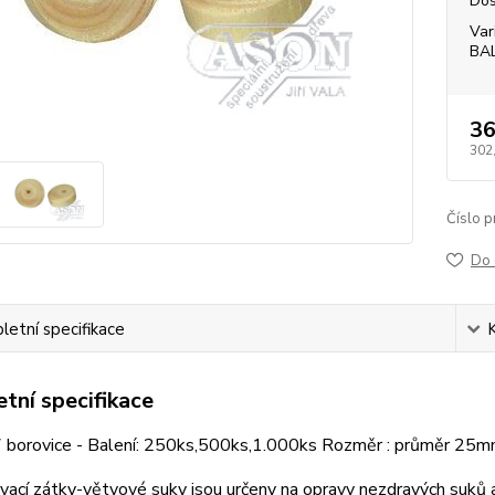
Dos
Var
BA
36
302
Číslo p
Do 
etní specifikace
tní specifikace
 borovice - Balení: 250ks,500ks,1.000ks Rozměr : průměr 25
ací zátky-větvové suky jsou určeny na opravy nezdravých suků a 