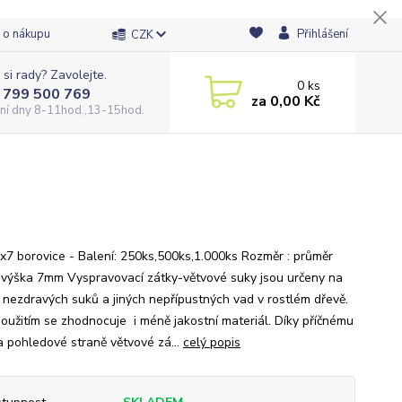
 o nákupu
Přihlášení
CZK
 si rady? Zavolejte.
0
ks
 799 500 769
za
0,00 Kč
ní dny 8-11hod.,13-15hod.
x7 borovice - Balení: 250ks,500ks,1.000ks Rozměr : průměr
výška 7mm Vyspravovací zátky-větvové suky jsou určeny na
 nezdravých suků a jiných nepřípustných vad v rostlém dřevě.
 použitím se zhodnocuje i méně jakostní materiál. Díky příčnému
a pohledové straně větvové zá...
celý popis