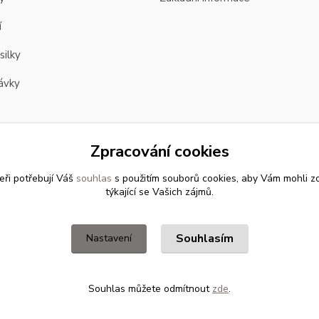
í
silky
ávky
Zpracování cookies
eři potřebují Váš
souhlas
s použitím souborů cookies, aby Vám mohli z
týkající se Vašich zájmů.
Souhlasím
Nastavení
Souhlas můžete odmítnout
zde
.