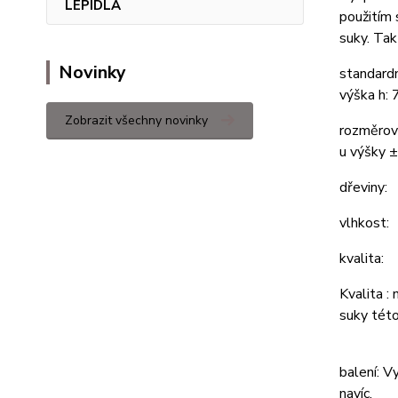
LEPIDLA
použitím 
suky. Tak
Novinky
standard
výška h: 
Zobrazit všechny novinky
rozměrov
u výšky 
dřeviny:
vlhk
kvalita:
Kvalita :
suky této
balení: V
navíc.