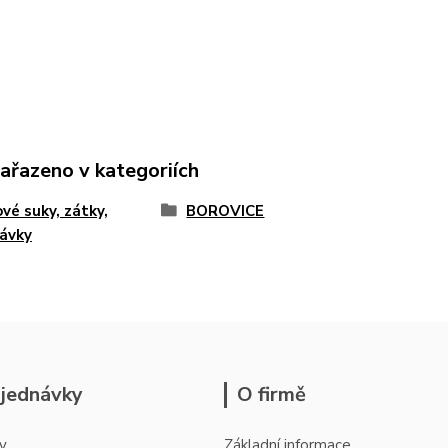
zařazeno v kategoriích
vé suky, zátky,
BOROVICE
ávky
jednávky
O firmě
y
Základní informace