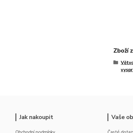
Zboží 
Větvo
vyspr
Jak nakoupit
Vaše ob
Obchodní podmínky
Časté dotaz