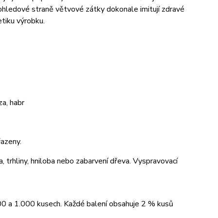
pohledové straně větvové zátky dokonale imitují zdravé
tiku výrobku.
a, habr
azeny.
a, trhliny, hniloba nebo zabarvení dřeva. Vyspravovací
00 a 1.000 kusech. Každé balení obsahuje 2 % kusů