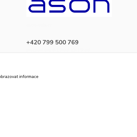
ason-vala.cz
+420 799 500 769
pracovní dny 8-11hod.,13-15hod.
info@ason-vala.cz
obrazovat informace
Vytvořeno na
Eshop-rychle.cz