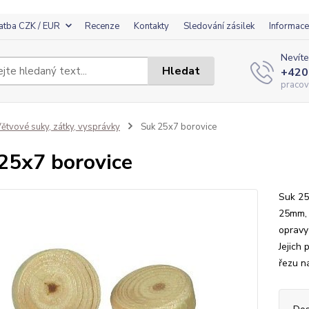
atba CZK / EUR
Recenze
Kontakty
Sledování zásilek
Informace
Nevíte
Hledat
+420
pracov
ětvové suky, zátky, vysprávky
Suk 25x7 borovice
25x7 borovice
Suk 25
25mm, 
opravy
Jejich
řezu n