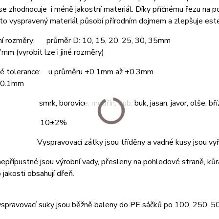
se zhodnocuje i méně jakostní materiál. Díky příčnému řezu na 
to vyspravený materiál působí přírodním dojmem a zlepšuje este
ní rozměry: průměr D: 10, 15, 20, 25, 30, 35mm
7mm (vyrobit lze i jiné rozměry)
é tolerance: u průměru +0.1mm až +0.3mm
±0.1mm
 smrk, borovice, modřín, dub, buk, jasan, javor, olše, bříz
ost: 10±2%
 Vyspravovací zátky jsou tříděny a vadné kusy jsou vyř
 nepřípustné jsou výrobní vady, přesleny na pohledové straně, kůr
 jakosti obsahují dřeň.
yspravovací suky jsou běžně baleny do PE sáčků po 100, 250, 5