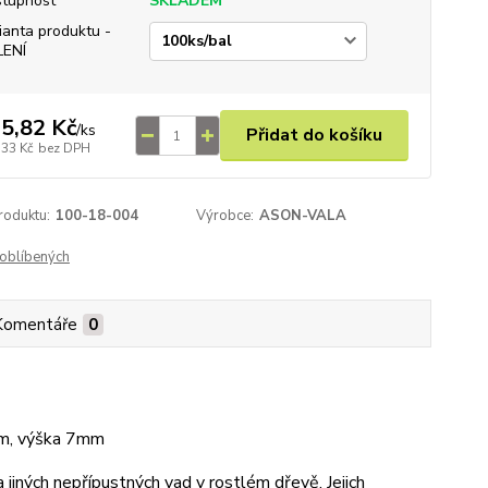
tupnost
SKLADEM
ianta produktu -
LENÍ
5,82 Kč
/
ks
Přidat do košíku
,33 Kč
bez DPH
roduktu:
100-18-004
Výrobce:
ASON-VALA
oblíbených
Komentáře
0
mm, výška 7mm
jiných nepřípustných vad v rostlém dřevě. Jejich