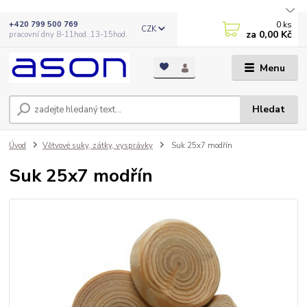
0
ks
+420 799 500 769
CZK
za
0,00 Kč
pracovní dny 8-11hod.,13-15hod.
Menu
Hledat
Úvod
Větvové suky, zátky, vysprávky
Suk 25x7 modřín
Suk 25x7 modřín