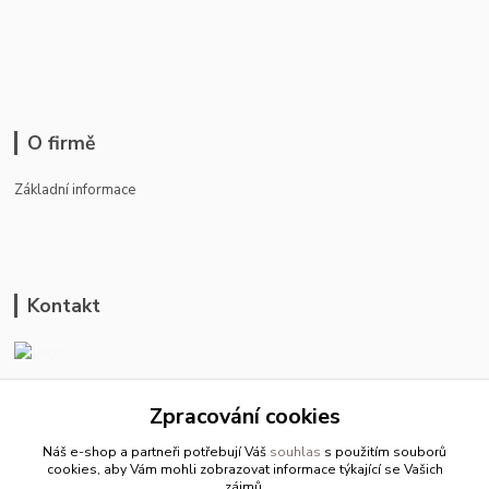
O firmě
Základní informace
Kontakt
ason-vala.cz
Zpracování cookies
+420 799 500 769
Náš e-shop a partneři potřebují Váš
souhlas
s použitím souborů
pracovní dny 8-11hod.,13-15hod.
cookies, aby Vám mohli zobrazovat informace týkající se Vašich
zájmů.