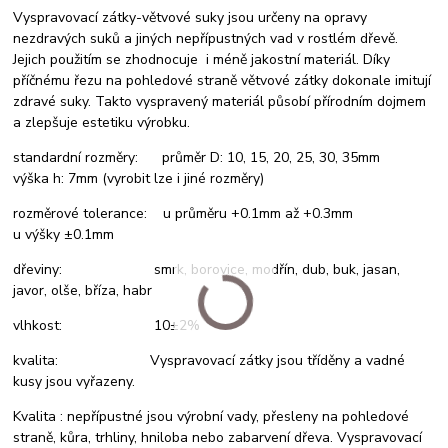
Vyspravovací zátky-větvové suky jsou určeny na opravy
nezdravých suků a jiných nepřípustných vad v rostlém dřevě.
Jejich použitím se zhodnocuje i méně jakostní materiál. Díky
příčnému řezu na pohledové straně větvové zátky dokonale imitují
zdravé suky. Takto vyspravený materiál působí přírodním dojmem
a zlepšuje estetiku výrobku.
standardní rozměry: průměr D: 10, 15, 20, 25, 30, 35mm
výška h: 7mm (vyrobit lze i jiné rozměry)
rozměrové tolerance: u průměru +0.1mm až +0.3mm
u výšky ±0.1mm
dřeviny: smrk, borovice, modřín, dub, buk, jasan,
javor, olše, bříza, habr
vlhkost: 10±2%
kvalita: Vyspravovací zátky jsou tříděny a vadné
kusy jsou vyřazeny.
Kvalita : nepřípustné jsou výrobní vady, přesleny na pohledové
straně, kůra, trhliny, hniloba nebo zabarvení dřeva. Vyspravovací