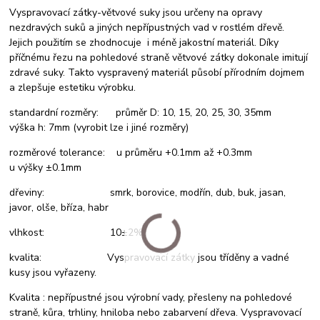
Vyspravovací zátky-větvové suky jsou určeny na opravy
nezdravých suků a jiných nepřípustných vad v rostlém dřevě.
Jejich použitím se zhodnocuje i méně jakostní materiál. Díky
příčnému řezu na pohledové straně větvové zátky dokonale imitují
zdravé suky. Takto vyspravený materiál působí přírodním dojmem
a zlepšuje estetiku výrobku.
standardní rozměry: průměr D: 10, 15, 20, 25, 30, 35mm
výška h: 7mm (vyrobit lze i jiné rozměry)
rozměrové tolerance: u průměru +0.1mm až +0.3mm
u výšky ±0.1mm
dřeviny: smrk, borovice, modřín, dub, buk, jasan,
javor, olše, bříza, habr
vlhkost: 10±2%
kvalita: Vyspravovací zátky jsou tříděny a vadné
kusy jsou vyřazeny.
Kvalita : nepřípustné jsou výrobní vady, přesleny na pohledové
straně, kůra, trhliny, hniloba nebo zabarvení dřeva. Vyspravovací