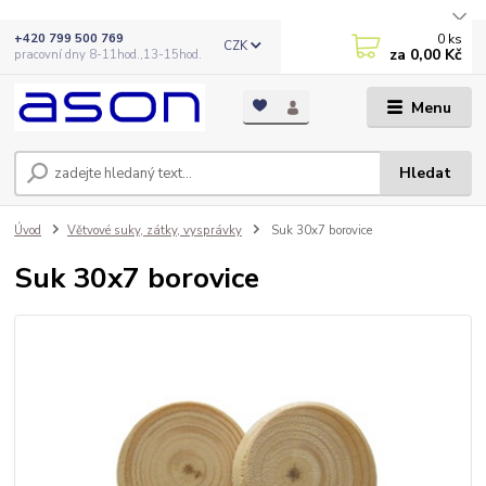
0
ks
+420 799 500 769
CZK
za
0,00 Kč
pracovní dny 8-11hod.,13-15hod.
Menu
Hledat
Úvod
Větvové suky, zátky, vysprávky
Suk 30x7 borovice
Suk 30x7 borovice