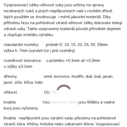
Vyspravovací zátky-větvové suky jsou určeny na opravy
nezdravých suků a jiných nepřípustných vad v rostlém dřevě.
Jejich použitím se zhodnocuje i méně jakostní materiál. Díky
příčnému řezu na pohledové straně větvové zátky dokonale imitují
zdravé suky. Takto vyspravený materiál působí přírodním dojmem
a zlepšuje estetiku výrobku.
standardní rozměry: průměr D: 10, 15, 20, 25, 30, 35mm
výška h: 7mm (vyrobit lze i jiné rozměry)
rozměrové tolerance: u průměru +0.1mm až +0.3mm
u výšky ±0.1mm
dřeviny: smrk, borovice, modřín, dub, buk, jasan,
javor, olše, bříza, habr
vlhkost: 10±2%
kvalita: Vyspravovací zátky jsou tříděny a vadné
kusy jsou vyřazeny.
Kvalita : nepřípustné jsou výrobní vady, přesleny na pohledové
straně, kůra, trhliny, hniloba nebo zabarvení dřeva. Vyspravovací