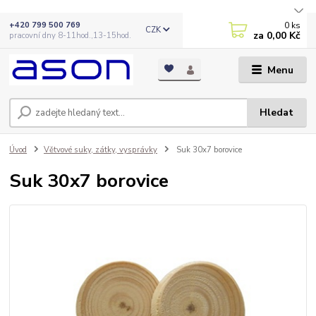
0
ks
+420 799 500 769
CZK
za
0,00 Kč
pracovní dny 8-11hod.,13-15hod.
Menu
Hledat
Úvod
Větvové suky, zátky, vysprávky
Suk 30x7 borovice
Suk 30x7 borovice