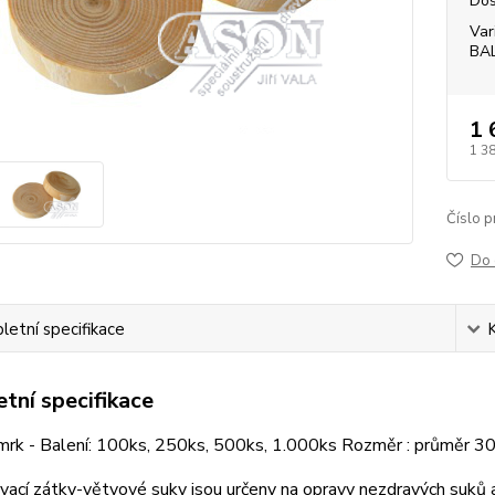
Dos
Var
BA
1 
1 3
Číslo p
Do 
etní specifikace
tní specifikace
mrk - Balení: 100ks, 250ks, 500ks, 1.000ks Rozměr : průměr 
ací zátky-větvové suky jsou určeny na opravy nezdravých suků a 