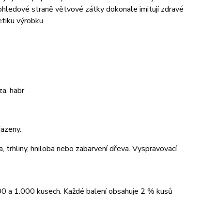
pohledové straně větvové zátky dokonale imitují zdravé
etiku výrobku.
a, habr
azeny.
a, trhliny, hniloba nebo zabarvení dřeva. Vyspravovací
00 a 1.000 kusech. Každé balení obsahuje 2 % kusů