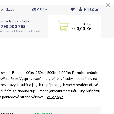
 o nákupu
Přihlášení
CZK
 si rady? Zavolejte.
0
ks
 799 500 769
za
0,00 Kč
ní dny 8-11hod.,13-15hod.
 smrk - Balení: 100ks, 250ks, 500ks, 1.000ks Rozměr : průměr
výška 7mm Vyspravovací zátky-větvové suky jsou určeny na
 nezdravých suků a jiných nepřípustných vad v rostlém dřevě.
 použitím se zhodnocuje i méně jakostní materiál. Díky příčnému
a pohledové straně větvové...
celý popis