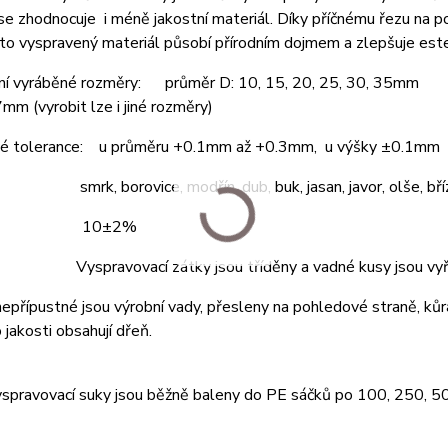
se zhodnocuje i méně jakostní materiál. Díky příčnému řezu na 
to vyspravený materiál působí přírodním dojmem a zlepšuje est
ní vyráběné rozměry: průměr D: 10, 15, 20, 25, 30, 35mm
7mm (vyrobit lze i jiné rozměry)
é tolerance: u průměru +0.1mm až +0.3mm, u výšky ±0.1mm
 smrk, borovice, modřín, dub, buk, jasan, javor, olše, bříz
ost: 10±2%
 Vyspravovací zátky jsou tříděny a vadné kusy jsou vyř
 nepřípustné jsou výrobní vady, přesleny na pohledové straně, kůr
 jakosti obsahují dřeň.
yspravovací suky jsou běžně baleny do PE sáčků po 100, 250, 5