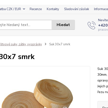
atba CZK / EUR
Recenze
Kontakty
Sledování zásilek
Informace
Nevíte
Hledat
+420
pracov
ětvové suky, zátky, vysprávky
Suk 30x7 smrk
30x7 smrk
Suk 30
30mm, 
opravy
Jejich
řezu n