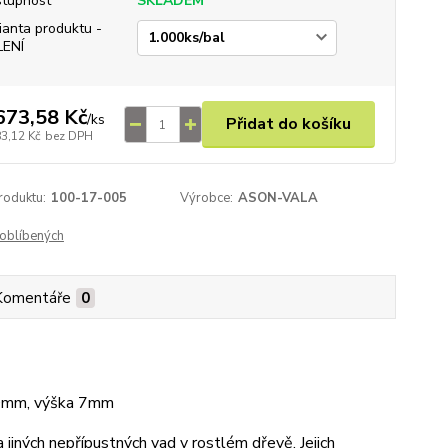
tupnost
SKLADEM
ianta produktu -
LENÍ
673,58 Kč
/
ks
Přidat do košíku
83,12 Kč
bez DPH
roduktu:
100-17-005
Výrobce:
ASON-VALA
oblíbených
Komentáře
0
30mm, výška 7mm
jiných nepřípustných vad v rostlém dřevě. Jejich