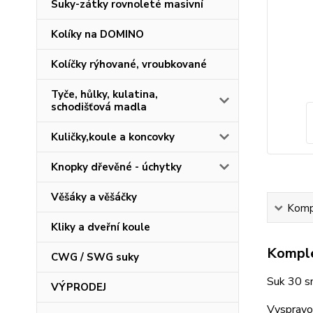
Suky-zátky rovnoleté masivní
Kolíky na DOMINO
Kolíčky rýhované, vroubkované
Tyče, hůlky, kulatina,
schodišťová madla
Kuličky,koule a koncovky
Knopky dřevěné - úchytky
Věšáky a věšáčky
Kompl
Kliky a dveřní koule
Komple
CWG / SWG suky
Suk 30 s
VÝPRODEJ
Vyspravov