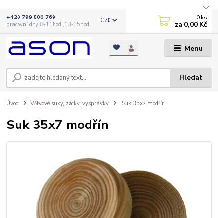
0
ks
+420 799 500 769
CZK
za
0,00 Kč
pracovní dny 8-11hod.,13-15hod.
Menu
Hledat
Úvod
Větvové suky, zátky, vysprávky
Suk 35x7 modřín
Suk 35x7 modřín