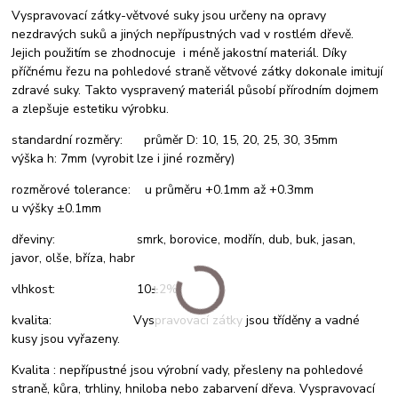
Vyspravovací zátky-větvové suky jsou určeny na opravy
nezdravých suků a jiných nepřípustných vad v rostlém dřevě.
Jejich použitím se zhodnocuje i méně jakostní materiál. Díky
příčnému řezu na pohledové straně větvové zátky dokonale imitují
zdravé suky. Takto vyspravený materiál působí přírodním dojmem
a zlepšuje estetiku výrobku.
standardní rozměry: průměr D: 10, 15, 20, 25, 30, 35mm
výška h: 7mm (vyrobit lze i jiné rozměry)
rozměrové tolerance: u průměru +0.1mm až +0.3mm
u výšky ±0.1mm
dřeviny: smrk, borovice, modřín, dub, buk, jasan,
javor, olše, bříza, habr
vlhkost: 10±2%
kvalita: Vyspravovací zátky jsou tříděny a vadné
kusy jsou vyřazeny.
Kvalita : nepřípustné jsou výrobní vady, přesleny na pohledové
straně, kůra, trhliny, hniloba nebo zabarvení dřeva. Vyspravovací