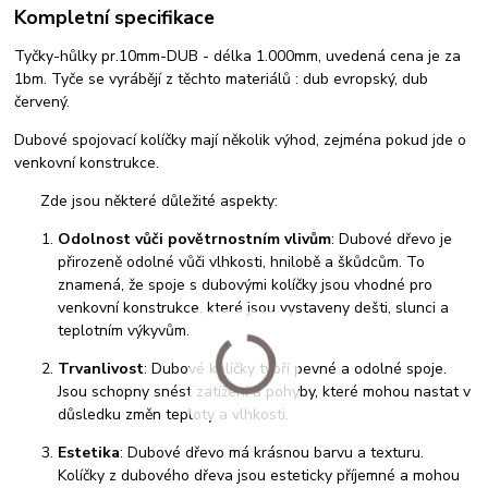
Kompletní specifikace
Tyčky-hůlky pr.10mm-DUB - délka 1.000mm, uvedená cena je za
1bm. Tyče se vyrábějí z těchto materiálů : dub evropský, dub
červený.
Dubové spojovací kolíčky mají několik výhod, zejména pokud jde o
venkovní konstrukce.
Zde jsou některé důležité aspekty:
Odolnost vůči povětrnostním vlivům
: Dubové dřevo je
přirozeně odolné vůči vlhkosti, hnilobě a škůdcům. To
znamená, že spoje s dubovými kolíčky jsou vhodné pro
venkovní konstrukce, které jsou vystaveny dešti, slunci a
teplotním výkyvům.
Trvanlivost
: Dubové kolíčky tvoří pevné a odolné spoje.
Jsou schopny snést zatížení a pohyby, které mohou nastat v
důsledku změn teploty a vlhkosti.
Estetika
: Dubové dřevo má krásnou barvu a texturu.
Kolíčky z dubového dřeva jsou esteticky příjemné a mohou