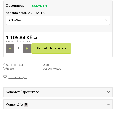
Dostupnost
SKLADEM
Varianta produktu - BALENÍ
1 105,84 Kč
/
bal
913,92 Kč
bez DPH
Přidat do košíku
Číslo produktu:
316
Výrobce:
ASON-VALA
Do oblíbených
Kompletní specifikace
Komentáře
0