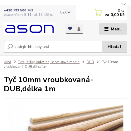
0
ks
+420 799 500 769
CZK
za
0,00 Kč
pracovní dny 8-11hod.,13-15hod.
Menu
Hledat
Úvod
Tyče, hůlky, kulatina, schodišťová madla
DUB
Tyč 10mm
vroubkovaná-DUB,délka 1m
Tyč 10mm vroubkovaná-
DUB,délka 1m