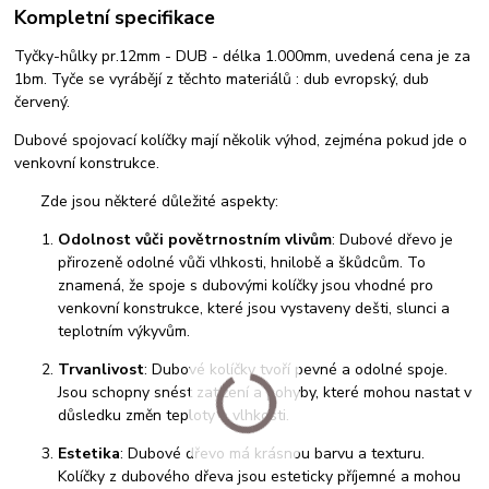
Kompletní specifikace
Tyčky-hůlky pr.12mm - DUB - délka 1.000mm, uvedená cena je za
1bm. Tyče se vyrábějí z těchto materiálů : dub evropský, dub
červený.
Dubové spojovací kolíčky mají několik výhod, zejména pokud jde o
venkovní konstrukce.
Zde jsou některé důležité aspekty:
Odolnost vůči povětrnostním vlivům
: Dubové dřevo je
přirozeně odolné vůči vlhkosti, hnilobě a škůdcům. To
znamená, že spoje s dubovými kolíčky jsou vhodné pro
venkovní konstrukce, které jsou vystaveny dešti, slunci a
teplotním výkyvům.
Trvanlivost
: Dubové kolíčky tvoří pevné a odolné spoje.
Jsou schopny snést zatížení a pohyby, které mohou nastat v
důsledku změn teploty a vlhkosti.
Estetika
: Dubové dřevo má krásnou barvu a texturu.
Kolíčky z dubového dřeva jsou esteticky příjemné a mohou