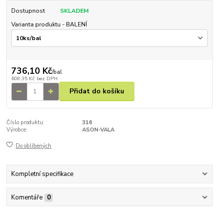
Dostupnost
SKLADEM
Varianta produktu - BALENÍ
736,10 Kč
/
bal
608,35 Kč
bez DPH
Přidat do košíku
Číslo produktu:
316
Výrobce:
ASON-VALA
Do oblíbených
Kompletní specifikace
Komentáře
0