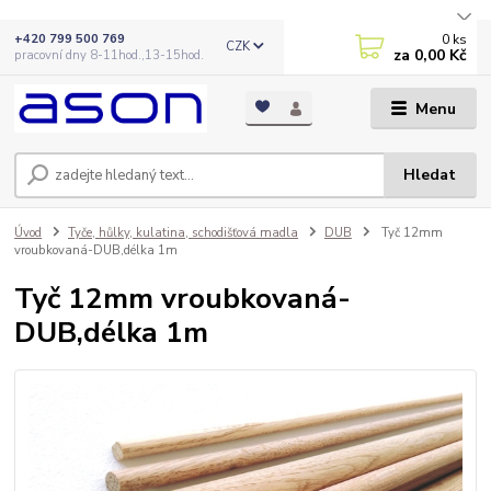
0
ks
+420 799 500 769
CZK
za
0,00 Kč
pracovní dny 8-11hod.,13-15hod.
Menu
Hledat
Úvod
Tyče, hůlky, kulatina, schodišťová madla
DUB
Tyč 12mm
vroubkovaná-DUB,délka 1m
Tyč 12mm vroubkovaná-
DUB,délka 1m