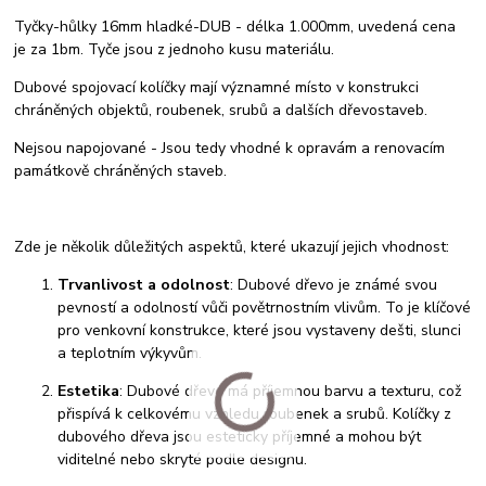
Tyčky-hůlky 16mm hladké-DUB - délka 1.000mm, uvedená cena
je za 1bm. Tyče jsou z jednoho kusu materiálu.
Dubové spojovací kolíčky mají významné místo v konstrukci
chráněných objektů, roubenek, srubů a dalších dřevostaveb.
Nejsou napojované - Jsou tedy vhodné k opravám a renovacím
památkově chráněných staveb.
Zde je několik důležitých aspektů, které ukazují jejich vhodnost:
Trvanlivost a odolnost
: Dubové dřevo je známé svou
pevností a odolností vůči povětrnostním vlivům. To je klíčové
pro venkovní konstrukce, které jsou vystaveny dešti, slunci
a teplotním výkyvům.
Estetika
: Dubové dřevo má příjemnou barvu a texturu, což
přispívá k celkovému vzhledu roubenek a srubů. Kolíčky z
dubového dřeva jsou esteticky příjemné a mohou být
viditelné nebo skryté podle designu.