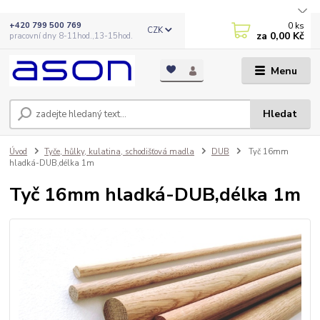
0
ks
+420 799 500 769
CZK
za
0,00 Kč
pracovní dny 8-11hod.,13-15hod.
Menu
Hledat
Úvod
Tyče, hůlky, kulatina, schodišťová madla
DUB
Tyč 16mm
hladká-DUB,délka 1m
Tyč 16mm hladká-DUB,délka 1m