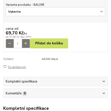
Varianta produktu - BALENÍ
cena od
69,70 Kč
/
ks
od
57,60 Kč
bez DPH
Přidat do košíku
Výrobce:
ASON-VALA
Do oblíbených
Kompletní specifikace
Komentáře
0
Kompletní specifikace