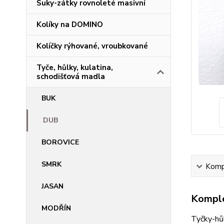
Suky-zátky rovnoleté masivní
Kolíky na DOMINO
Kolíčky rýhované, vroubkované
Tyče, hůlky, kulatina,
schodišťová madla
BUK
DUB
BOROVICE
SMRK
Kompl
JASAN
Komple
MODŘÍN
Tyčky-hů