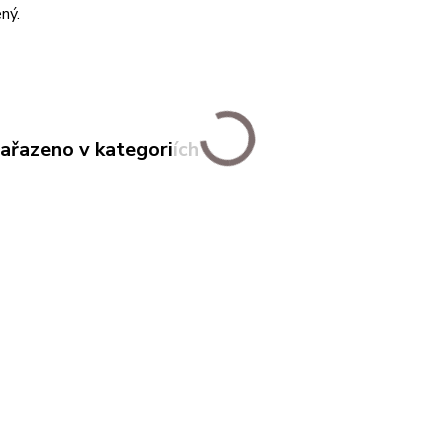
ný.
zařazeno v kategoriích