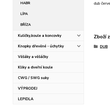
HABR
dub červe
LÍPA
BŘÍZA
Kuličky,koule a koncovky
Zboží 
Knopky dřevěné - úchytky
DUB
Věšáky a věšáčky
Kliky a dveřní koule
CWG / SWG suky
VÝPRODEJ
LEPIDLA