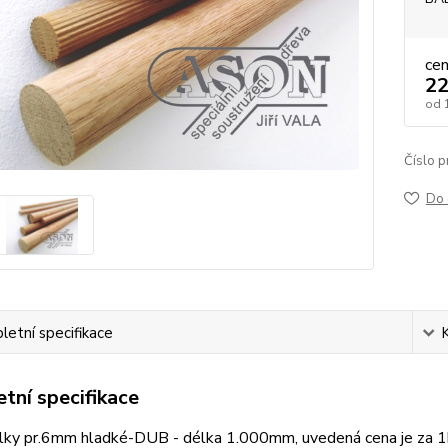
ce
22
od
Číslo p
Do 
etní specifikace
tní specifikace
lky pr.6mm hladké-DUB - délka 1.000mm, uvedená cena je za 1bm