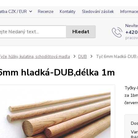
atba CZK / EUR
Recenze
Kontakty
Sledování zásilek
Informace
Nevíte
Hledat
+420
pracov
yče, hůlky, kulatina, schodišťová madla
DUB
Tyč 6mm hladká-DUB,
6mm hladká-DUB,délka 1m
Tyčky-
za 1bm
červen
Dos
Var
BA