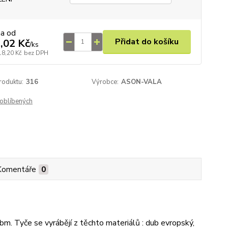
na od
Přidat do košíku
,02 Kč
/
ks
18,20 Kč
bez DPH
roduktu:
316
Výrobce:
ASON-VALA
oblíbených
Komentáře
0
. Tyče se vyrábějí z těchto materiálů : dub evropský,