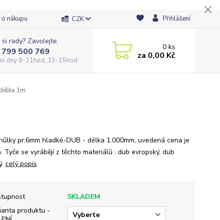
 o nákupu
Přihlášení
CZK
 si rady? Zavolejte.
0
ks
 799 500 769
za
0,00 Kč
ní dny 8-11hod.,13-15hod.
délka 1m
hůlky pr.6mm hladké-DUB - délka 1.000mm, uvedená cena je
. Tyče se vyrábějí z těchto materiálů : dub evropský, dub
ý.
celý popis
tupnost
SKLADEM
ianta produktu -
LENÍ