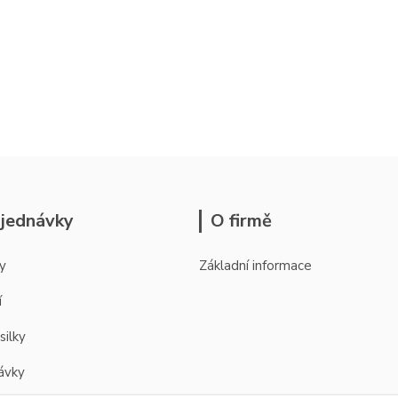
jednávky
O firmě
y
Základní informace
í
silky
ávky