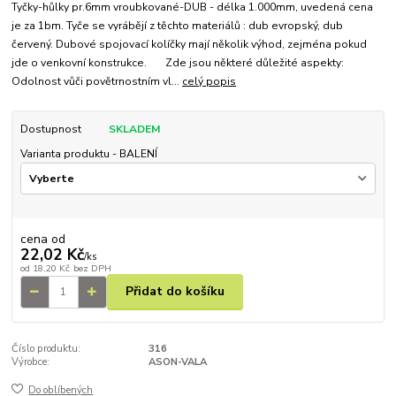
Tyčky-hůlky pr.6mm vroubkované-DUB - délka 1.000mm, uvedená cena
je za 1bm. Tyče se vyrábějí z těchto materiálů : dub evropský, dub
červený. Dubové spojovací kolíčky mají několik výhod, zejména pokud
jde o venkovní konstrukce. Zde jsou některé důležité aspekty:
Odolnost vůči povětrnostním vl...
celý popis
Dostupnost
SKLADEM
Varianta produktu - BALENÍ
cena od
22,02 Kč
/
ks
od
18,20 Kč
bez DPH
Přidat do košíku
Číslo produktu:
316
Výrobce:
ASON-VALA
Do oblíbených