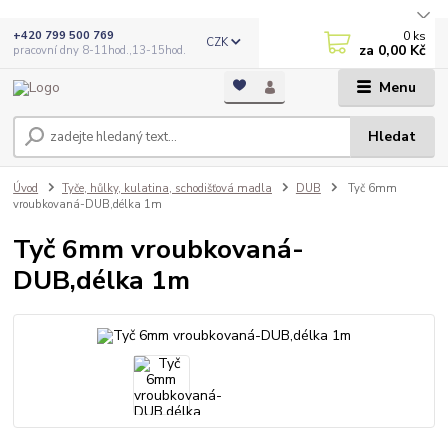
0
ks
+420 799 500 769
CZK
za
0,00 Kč
pracovní dny 8-11hod.,13-15hod.
Menu
Hledat
Úvod
Tyče, hůlky, kulatina, schodišťová madla
DUB
Tyč 6mm
vroubkovaná-DUB,délka 1m
Tyč 6mm vroubkovaná-
DUB,délka 1m