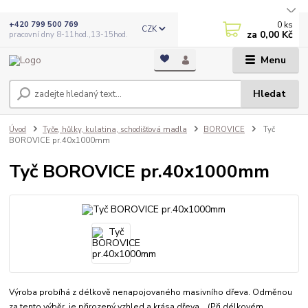
0
ks
+420 799 500 769
CZK
za
0,00 Kč
pracovní dny 8-11hod.,13-15hod.
Menu
Hledat
Úvod
Tyče, hůlky, kulatina, schodišťová madla
BOROVICE
Tyč
BOROVICE pr.40x1000mm
Tyč BOROVICE pr.40x1000mm
Výroba probíhá z délkově nenapojovaného masivního dřeva. Odměnou
za tento výběr je přirozený vzhled a krása dřeva. (Při délkovém