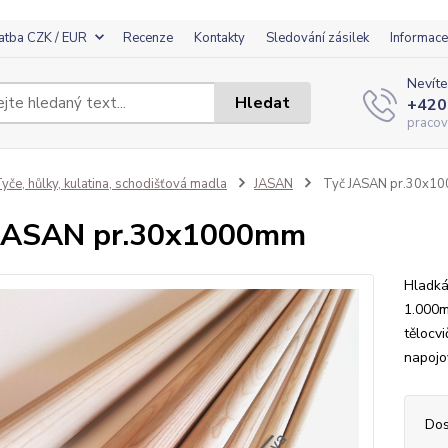
atba CZK / EUR
Recenze
Kontakty
Sledování zásilek
Informace
Nevíte
Hledat
+420
pracov
yče, hůlky, kulatina, schodišťová madla
JASAN
Tyč JASAN pr.30x1
 JASAN pr.30x1000mm
Hladká
1.000m
tělocv
napojo
Dos