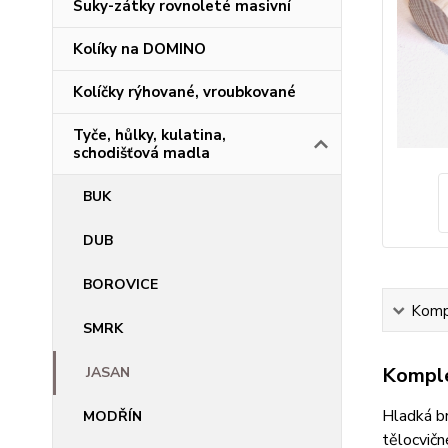
Suky-zátky rovnoleté masivní
Kolíky na DOMINO
Kolíčky rýhované, vroubkované
Tyče, hůlky, kulatina,
schodišťová madla
BUK
DUB
BOROVICE
Kompl
SMRK
Komple
JASAN
Hladká br
MODŘÍN
tělocvičn