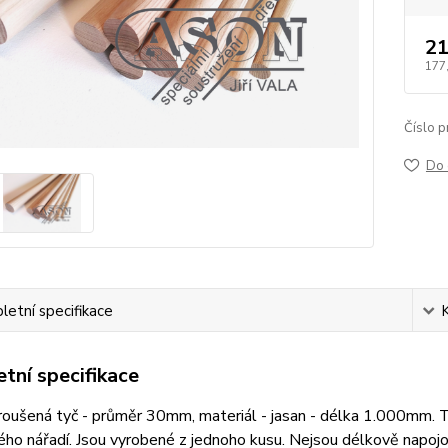
21
177
Číslo p
Do 
etní specifikace
tní specifikace
oušená tyč - průměr 30mm, materiál - jasan - délka 1.000mm. Tyč
ého nářadí. Jsou vyrobené z jednoho kusu. Nejsou délkově napo