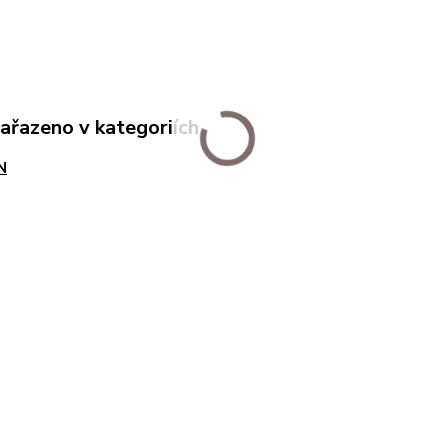
zařazeno v kategoriích
N