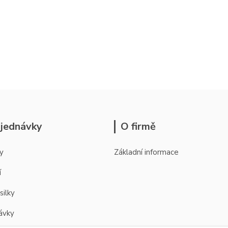
jednávky
O firmě
y
Základní informace
í
silky
ávky