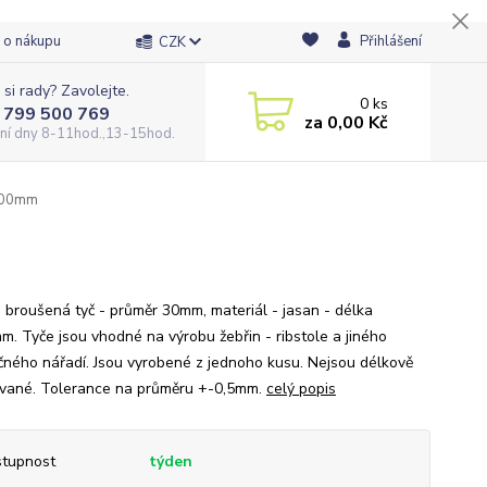
 o nákupu
Přihlášení
CZK
 si rady? Zavolejte.
0
ks
 799 500 769
za
0,00 Kč
ní dny 8-11hod.,13-15hod.
000mm
 broušená tyč - průměr 30mm, materiál - jasan - délka
m. Tyče jsou vhodné na výrobu žebřin - ribstole a jiného
ičného nářadí. Jsou vyrobené z jednoho kusu. Nejsou délkově
vané. Tolerance na průměru +-0,5mm.
celý popis
tupnost
týden