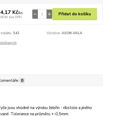
4,17 Kč
/
ks
Přidat do košíku
,00 Kč
bez DPH
roduktu:
542
Výrobce:
ASON-VALA
oblíbených
Komentáře
0
e jsou vhodné na výrobu žebřin - ribstole a jiného
jované. Tolerance na průměru +-0,5mm.