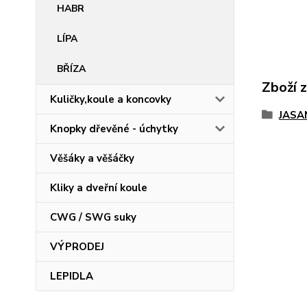
HABR
LÍPA
BŘÍZA
Zboží 
Kuličky,koule a koncovky
JASA
Knopky dřevěné - úchytky
Věšáky a věšáčky
Kliky a dveřní koule
CWG / SWG suky
VÝPRODEJ
LEPIDLA