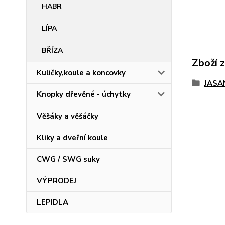
HABR
LÍPA
BŘÍZA
Zboží 
Kuličky,koule a koncovky
JASA
Knopky dřevěné - úchytky
Věšáky a věšáčky
Kliky a dveřní koule
CWG / SWG suky
VÝPRODEJ
LEPIDLA