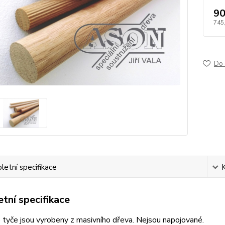
90
745
Do 
etní specifikace
tní specifikace
tyče jsou vyrobeny z masivního dřeva. Nejsou napojované.