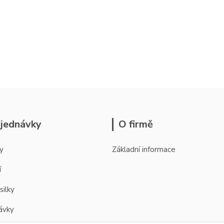
jednávky
O firmě
y
Základní informace
í
silky
ávky