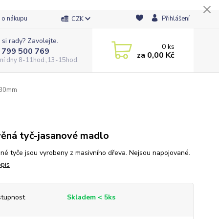
 o nákupu
Přihlášení
CZK
 si rady? Zavolejte.
0
ks
 799 500 769
za
0,00 Kč
ní dny 8-11hod.,13-15hod.
480mm
ěná tyč-jasanové madlo
né tyče jsou vyrobeny z masivního dřeva. Nejsou napojované.
opis
tupnost
Skladem < 5ks