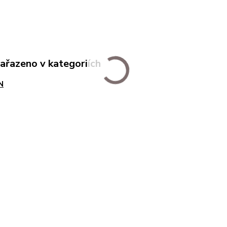
zařazeno v kategoriích
N