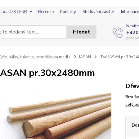
atba CZK / EUR
Recenze
Kontakty
Sledování zásilek
Informace
Nevíte
Hledat
+420
pracov
yče, hůlky, kulatina, schodišťová madla
JASAN
Tyč JASAN pr.30x2
 JASAN pr.30x2480mm
Dřev
Brouše
celý p
Dos