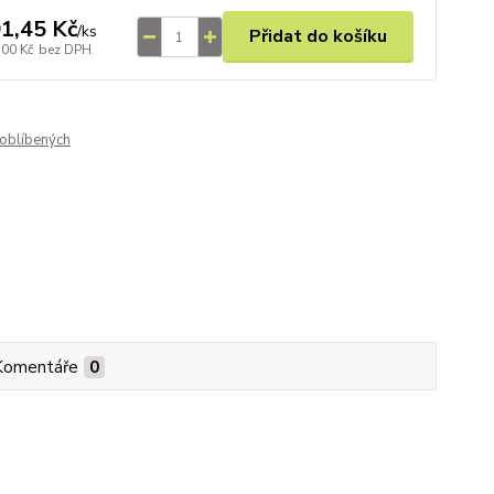
1,45 Kč
/
ks
Přidat do košíku
,00 Kč
bez DPH
oblíbených
Komentáře
0