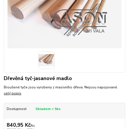
Dřevěná tyč-jasanové madlo
Broušené tyče jsou vyrobeny z masivního dřeva. Nejsou napojované.
celý popis
Dostupnost
Skladem < 5ks
840,95 Kč
/
ks