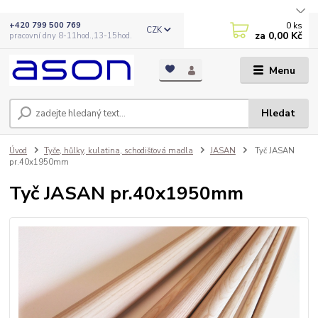
0
ks
+420 799 500 769
CZK
za
0,00 Kč
pracovní dny 8-11hod.,13-15hod.
Menu
Hledat
Úvod
Tyče, hůlky, kulatina, schodišťová madla
JASAN
Tyč JASAN
pr.40x1950mm
Tyč JASAN pr.40x1950mm