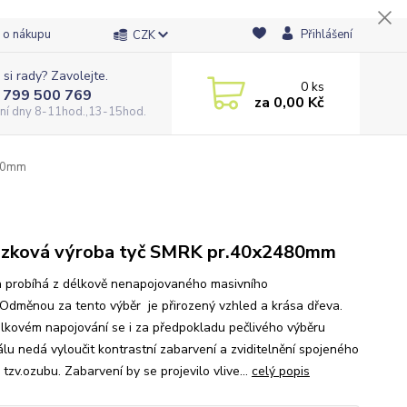
 o nákupu
Přihlášení
CZK
 si rady? Zavolejte.
0
ks
 799 500 769
za
0,00 Kč
ní dny 8-11hod.,13-15hod.
80mm
zková výroba tyč SMRK pr.40x2480mm
 probíhá z délkově nenapojovaného masivního
 Odměnou za tento výběr je přirozený vzhled a krása dřeva.
élkovém napojování se i za předpokladu pečlivého výběru
álu nedá vyloučit kontrastní zabarvení a zviditelnění spojeného
 tzv.ozubu. Zabarvení by se projevilo vlive...
celý popis