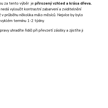
 za tento výběr je
přirozený vzhled a krása dřeva.
nedá vyloučit kontrastní zabarvení a zviditelnění
iž v průběhu několika málo měsíců. Nejvíce by bylo
bvyklém termínu 1-2 týdny.
ravy uhradíte řidiči při převzetí zásilky a zjistíte ji