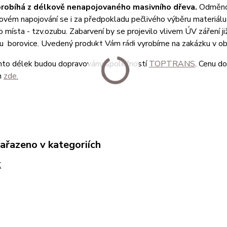
robíhá z délkově
nenapojovaného masivního dřeva.
Odměnou
kovém napojování se i za předpokladu pečlivého výběru materiálu 
 místa - tzv.ozubu. Zabarvení by se projevilo vlivem ÚV záření j
 u borovice. Uvedený produkt Vám rádi vyrobíme na zakázku v o
hto délek budou dopravovány společností
TOPTRANS
. Cenu dop
m
zde.
zařazeno v kategoriích
K