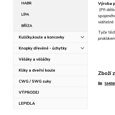
Výroba p
HABR
(Při dél
LÍPA
spojeného
viditelné
BŘÍZA
Tyče těc
Kuličky,koule a koncovky
proklike
Knopky dřevěné - úchytky
Věšáky a věšáčky
Kliky a dveřní koule
Zboží 
CWG / SWG suky
SMR
VÝPRODEJ
LEPIDLA