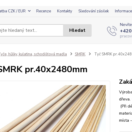
atba CZK / EUR
Recenze
Kontakty
Sledování zásilek
Informace
Nevíte
Hledat
+420
pracov
yče, hůlky, kulatina, schodišťová madla
SMRK
Tyč SMRK pr.40x24
 SMRK pr.40x2480mm
Zaká
Výroba
dřeva.
(Při d
materi
místa -