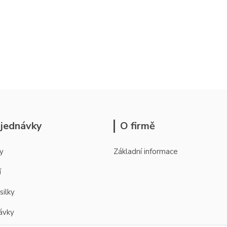
jednávky
O firmě
y
Základní informace
í
silky
ávky