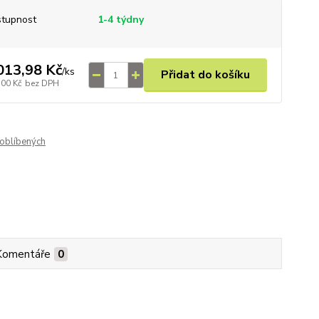
tupnost
1-4 týdny
013,98 Kč
/
ks
Přidat do košíku
,00 Kč
bez DPH
oblíbených
Komentáře
0